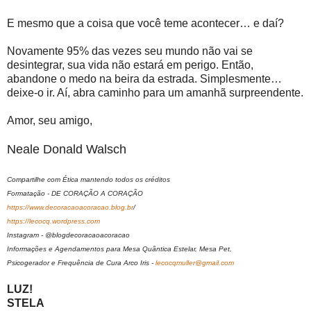
E mesmo que a coisa que você teme acontecer… e daí?
Novamente 95% das vezes seu mundo não vai se
desintegrar, sua vida não estará em perigo. Então,
abandone o medo na beira da estrada. Simplesmente…
deixe-o ir. Aí, abra caminho para um amanhã surpreendente.
Amor, seu amigo,
Neale Donald Walsch
Compartilhe com Ética mantendo todos os créditos
Formatação - DE CORAÇÃO A CORAÇÃO
https://www.decoracaoacoracao.blog.br
/
https://lecocq.wordpress.com
Instagram - @blogdecoracaoacoracao
Informações e Agendamentos para Mesa Quântica Estelar, Mesa Pet,
Psicogerador e Frequência de Cura Arco Iris -
lecocqmuller@gmail.com
LUZ!
STELA