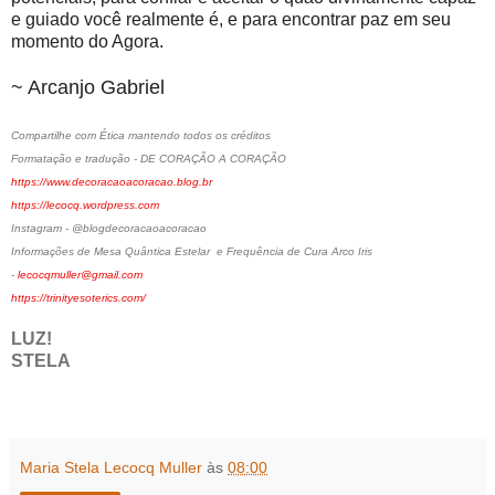
e guiado você realmente é, e para encontrar paz em seu
momento do Agora.
~ Arcanjo Gabriel
Compartilhe com Ética mantendo todos os créditos
Formatação e tradução - DE CORAÇÃO A CORAÇÃO
https://www.decoracaoacoracao.blog.br
https://lecocq.wordpress.com
Instagram - @blogdecoracaoacoracao
Informações de Mesa Quântica Estelar e Frequência de Cura Arco Iris
-
lecocqmuller@gmail.com
https://trinityesoterics.com/
LUZ!
STELA
Maria Stela Lecocq Muller
às
08:00