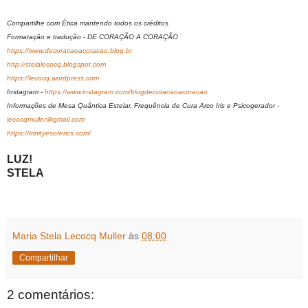
Compartilhe com Ética mantendo todos os créditos
Formatação e tradução - DE CORAÇÃO A CORAÇÃO
https://www.decoracaoacoracao.blog.br
http://stelalecocq.blogspot.com
https://lecocq.wordpress.com
Instagram -
https://www.instagram.com/blogdecoracaoacoracao
Informações de Mesa Quântica Estelar, Frequência de Cura Arco Iris e Psicogerador -
lecocqmuller@gmail.com
https://trinityesoterics.com/
LUZ!
STELA
Maria Stela Lecocq Muller
às
08:00
Compartilhar
2 comentários: