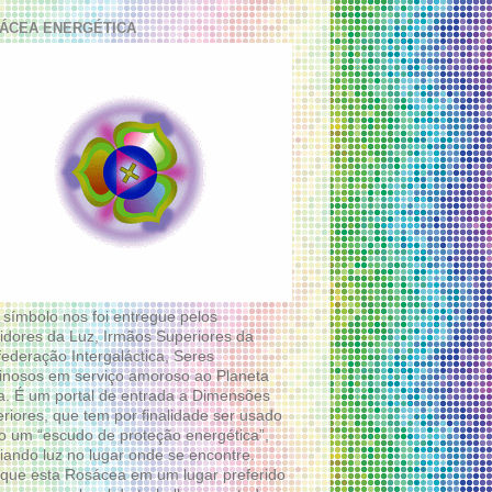
ÁCEA ENERGÉTICA
 símbolo nos foi entregue pelos
idores da Luz, Irmãos Superiores da
ederação Intergaláctica, Seres
nosos em serviço amoroso ao Planeta
a. É um portal de entrada a Dimensões
riores, que tem por finalidade ser usado
 um “escudo de proteção energética”,
diando luz no lugar onde se encontre.
que esta Rosácea em um lugar preferido