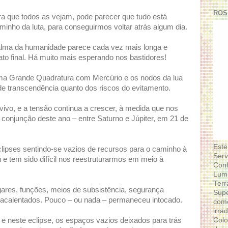
ROS
a que todos as vejam, pode parecer que tudo está
inho da luta, para conseguirmos voltar atrás algum dia.
a alma da humanidade parece cada vez mais longa e
ato final. Há muito mais esperando nos bastidores!
uma Grande Quadratura com Mercúrio e os nodos da lua
de transcendência quanto dos riscos do evitamento.
vivo, e a tensão continua a crescer, à medida que nos
onjunção deste ano – entre Saturno e Júpiter, em 21 de
Este
ipses sentindo-se vazios de recursos para o caminho à
Serv
u e tem sido difícil nos reestruturarmos em meio à
Conf
Lumi
Terr
ares, funções, meios de subsistência, segurança
Supe
s acalentados. Pouco – ou nada – permaneceu intocado.
como
irra
Colo
 e neste eclipse, os espaços vazios deixados para trás