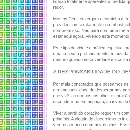
ficarão totalmente aparentes à medida 
redor.
Mas os Céus enxergam o caminho à fre
providenciam exatamente o combustível
compromisso. Não para com uma meta 
estar aqui agora, vivendo este momento
Este tipo de vida é a prática espiritual 
uma conexão profundamente enraizada 
mesmo quando essa verdade é a coisa mai
A RESPONSABILIDADE DO D
Por mais conectados que possamos às v
a responsabilidade do despertar nos parec
que vivê-la com nossos olhos e coração
escondermos em negação, ao invés de fi
Viver a partir do coração requer um co
princípio. A alegria do discernimento in
vemos o mundo com novos olhos. Esse e