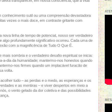
 deixa transparecer, em nossa consciência, que a vida
ATE
, um conhecimento sutil ou uma compreensão devastadora
uitas vezes o mais doce, em contraste gritante com
 nova linha de tempo de potencial, nosso ser verdadeiro
 algo profundamente significativo ocorreu. Cada uma de
nexão com a magnificência de Tudo O Que É.
 mais sombria e o verdadeiro desafio espiritual se inicia:
dia-a-dia da humanidade; mantermo-nos honestos quando
ntermo-nos firmes quando um implacável furacão de
a volta.
: acolher tudo – as perdas e o medo, as esperanças e os
verdades e as mentiras – e viver despertos em meio a
 nós, o vento gelado da dor coletiva e das possibilidades
vança.
MES