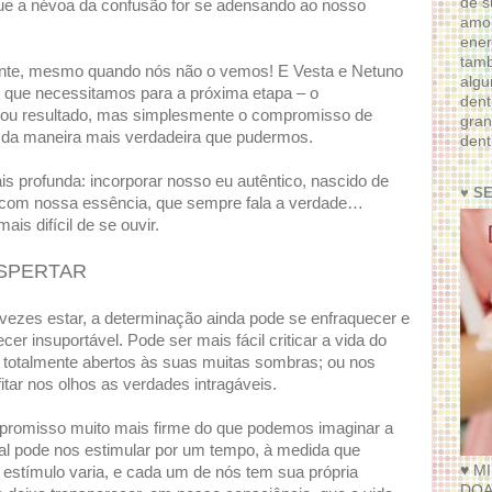
de s
que a névoa da confusão for se adensando ao nosso
amor
ener
tam
nte, mesmo quando nós não o vemos! E Vesta e Netuno
algu
 que necessitamos para a próxima etapa – o
dent
ou resultado, mas simplesmente o compromisso de
gran
 da maneira mais verdadeira que pudermos.
dent
mais profunda: incorporar nosso eu autêntico, nascido de
♥ S
com nossa essência, que sempre fala a verdade…
s difícil de se ouvir.
ESPERTAR
ezes estar, a determinação ainda pode se enfraquecer e
er insuportável. Pode ser mais fácil criticar a vida do
 totalmente abertos às suas muitas sombras; ou nos
tar nos olhos as verdades intragáveis.
mpromisso muito mais firme do que podemos imaginar a
icial pode nos estimular por um tempo, à medida que
♥ M
stímulo varia, e cada um de nós tem sua própria
DOA