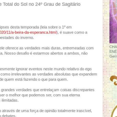
 Total do Sol no 24º Grau de Sagitário
lipses desta temporada (leia sobre o 1º em
020/11/a-beira-da-esperanca.html
), é suave como a
estades do inverno.
CHA
e oferece as verdades mais duras, entremeadas com
ENE
ia. Nosso desafio é estarmos abertos a ambos, não
Ger
esmente ignorar eventos neste mundo relativo do ego
como irrelevantes as verdades absolutas que expandem
de quem está fazendo o que para quem.
 grandes verdades que entrelaçam coisas discrepantes
a ser o melhor que podemos ser, com sua eterna
ilimitadas.
 através de uma força de opinião totalmente irascível,
u debates.