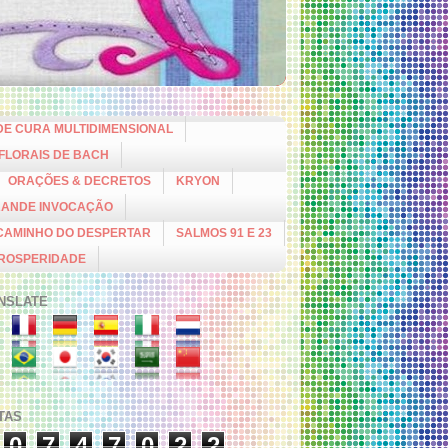
DE CURA MULTIDIMENSIONAL
 FLORAIS DE BACH
ORAÇÕES & DECRETOS
KRYON
RANDE INVOCAÇÃO
CAMINHO DO DESPERTAR
SALMOS 91 E 23
PROSPERIDADE
NSLATE
ITAS
0
7
4
7
0
2
2