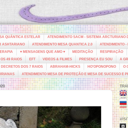
ESA QUÂNTICA ESTELAR
ATENDIMENTO SACM - SISTEMA ARCTURIANO 
R ASHTARIANO
ATENDIMENTO MESA QUANTICA 2.0
ATENDIMENTO -
ERAPIA
♥ MENSAGENS QUE AMO ♥
MEDITAÇÃO
RESPIRAÇÃO
OS 49 RAIOS
EFT
VIDEOS & FILMES
PRESENÇA EU SOU
A G
DECRETOS DOS 7 RAIOS
ABRAHAM-HICKS
HO'OPONOPONO
O 
URIANAS
ATENDIMENTO MESA DE PROTEÇÃO E MESA DE SUCESSO E 
020
TRA
VIS
8