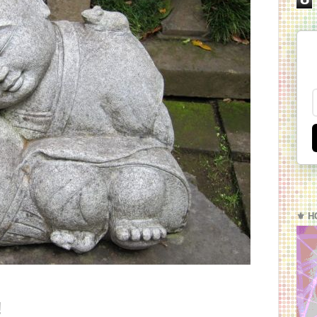
⚜️ H
!