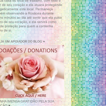
ua casa ou local de trabalho, com todo o
 de seu coração e ela atuará protegendo
geticamente este local. Permaneça
bém observando a Rosácea durante
ns minutos ao dia até sentir que ela pulse
ro de seu coração, e ela servirá como
de proteção para quem a contenha
ro de si.
EJA UM APOIADOR DO BLOG ♥
INHA IMENSA GRATIDÃO PELA SUA
ÇÃO ♥