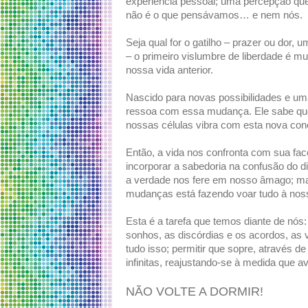
experiência pessoal; uma percepção que
não é o que pensávamos… e nem nós.
Seja qual for o gatilho – prazer ou dor
– o primeiro vislumbre de liberdade é m
nossa vida anterior.
Nascido para novas possibilidades e uma
ressoa com essa mudança. Ele sabe que
nossas células vibra com esta nova co
Então, a vida nos confronta com sua face
incorporar a sabedoria na confusão do 
a verdade nos fere em nosso âmago; ma
mudanças está fazendo voar tudo à noss
Esta é a tarefa que temos diante de nós
sonhos, as discórdias e os acordos, as 
tudo isso; permitir que sopre, através de
infinitas, reajustando-se à medida que a
NÃO VOLTE A DORMIR!