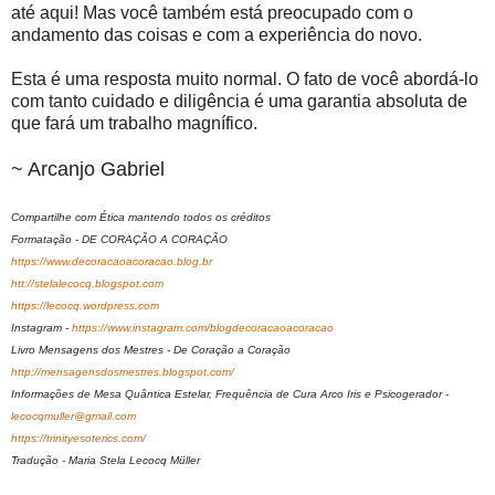
até aqui! Mas você também está preocupado com o
andamento das coisas e com a experiência do novo.
Esta é uma resposta muito normal. O fato de você abordá-lo
com tanto cuidado e diligência é uma garantia absoluta de
que fará um trabalho magnífico.
~ Arcanjo Gabriel
Compartilhe com Ética mantendo todos os créditos
Formatação - DE CORAÇÃO A CORAÇÃO
https://www.decoracaoacoracao.blog.br
htt://stelalecocq.blogspot.com
https://lecocq.wordpress.com
Instagram -
https://www.instagram.com/blogdecoracaoacoracao
Livro Mensagens dos Mestres - De Coração a Coração
http://mensagensdosmestres.blogspot.com/
Informações de Mesa Quântica Estelar, Frequência de Cura Arco Iris e Psicogerador -
lecocqmuller@gmail.com
https://trinityesoterics.com/
Tradução - Maria Stela Lecocq Müller