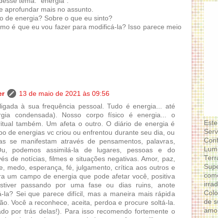
 desse tema: "energia".
 aprofundar mais no assunto.
o de energia? Sobre o que eu sinto?
mo é que eu vou fazer para modificá-la? Isso parece meio
er
13 de maio de 2021 às 09:56
ligada à sua frequência pessoal. Tudo é energia... até
gia condensada). Nosso corpo físico é energia... o
Este
ritual também. Um afeta o outro. O diário de energia é
Serv
po de energias vc criou ou enfrentou durante seu dia, ou
Conf
s se manifestam através de pensamentos, palavras,
Lumi
Ou, podemos assimilá-la de lugares, pessoas e do
Terr
vés de notícias, filmes e situações negativas. Amor, paz,
Supe
de, medo, esperança, fé, julgamento, crítica aos outros e
como
ra um campo de energia que pode afetar você, positiva
irra
stiver passando por uma fase ou dias ruins, anote
Colo
-la? Sei que parece difícil, mas a maneira mais rápida
de s
ão. Você a reconhece, aceita, perdoa e procure soltá-la.
amor
o por trás delas!). Para isso recomendo fortemente o