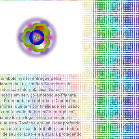
 símbolo nos foi entregue pelos
idores da Luz, Irmãos Superiores da
ederação Intergaláctica, Seres
nosos em serviço amoroso ao Planeta
a. É um portal de entrada a Dimensões
riores, que tem por finalidade ser usado
 um “escudo de proteção energética”,
diando luz no lugar onde se encontre.
que esta Rosácea em um lugar preferido
ua casa ou local de trabalho, com todo o
 de seu coração e ela atuará protegendo