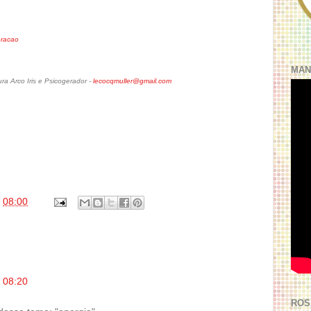
oracao
MAN
a Arco Iris e Psicogerador -
lecocqmuller@gmail.com
s
08:00
 08:20
ROS