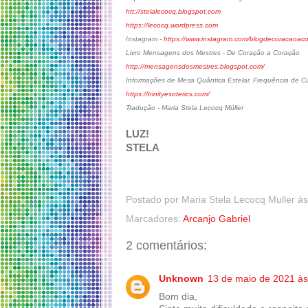
htt://stelalecocq.blogspot.com
https://lecocq.wordpress.com
Instagram -
https://www.instagram.com/blogdecoracaoac
Livro Mensagens dos Mestres - De Coração a Coração
http://mensagensdosmestres.blogspot.com/
Informações de Mesa Quântica Estelar, Frequência de Cur
https://trinityesoterics.com/
Tradução - Maria Stela Lecocq Müller
LUZ!
STELA
Postado por
Maria Stela Lecocq Muller
à
Marcadores:
Arcanjo Gabriel
2 comentários:
Unknown
13 de maio de 2021 às
Bom dia,