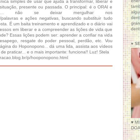
ener
ica simples de usar que ajuda a transformar, liberar e
tam
situação, presente ou passada. O principal: é o ORAI e
algu
ja... não se deixar mergulhar nos
dent
palavras e ações negativas, buscando substituir tudo
gran
sta. É um baita treinamento e aprendizado e o diário vai
dent
ressos em liberar e a compreender as lições de vida que
ende? Essas lições podem ser: aprender a confiar na vida
desapego, resgate do poder pessoal, perdão, etc. Vou
♥ S
 página do Hoponopono... dá uma lida, assista aos vídeos
 de praticar... e o mais importante: funciona!! Luz! Stela
racao.blog.br/p/hooponopono.html
♥ M
DOA