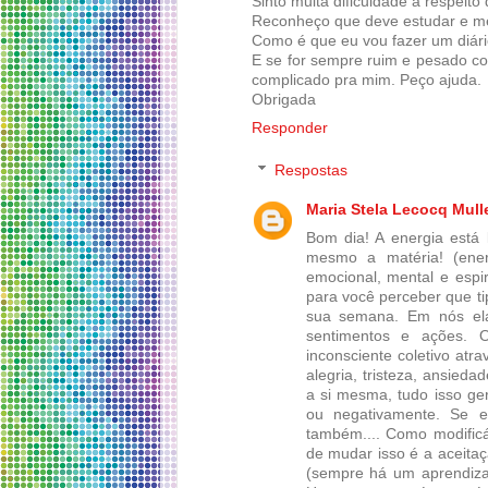
Sinto muita dificuldade a respeito
Reconheço que deve estudar e me
Como é que eu vou fazer um diári
E se for sempre ruim e pesado co
complicado pra mim. Peço ajuda.
Obrigada
Responder
Respostas
Maria Stela Lecocq Mull
Bom dia! A energia está 
mesmo a matéria! (ener
emocional, mental e espi
para você perceber que ti
sua semana. Em nós ela
sentimentos e ações. 
inconsciente coletivo atra
alegria, tristeza, ansieda
a si mesma, tudo isso ge
ou negativamente. Se e
também.... Como modificá
de mudar isso é a aceitaç
(sempre há um aprendizad