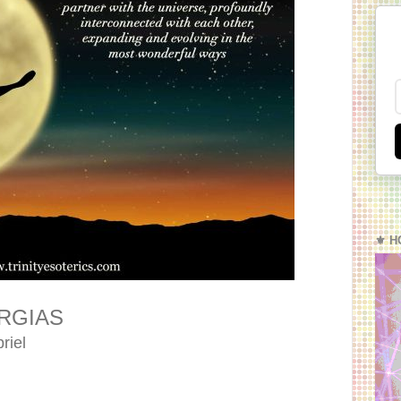
⚜️ H
RGIAS
riel