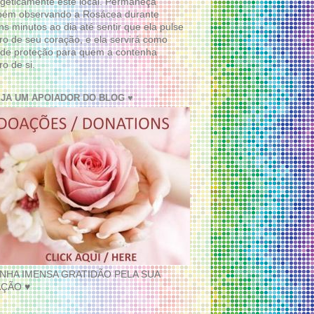
geticamente este local. Permaneça
bém observando a Rosácea durante
ns minutos ao dia até sentir que ela pulse
ro de seu coração, e ela servirá como
de proteção para quem a contenha
ro de si.
EJA UM APOIADOR DO BLOG ♥
INHA IMENSA GRATIDÃO PELA SUA
ÇÃO ♥