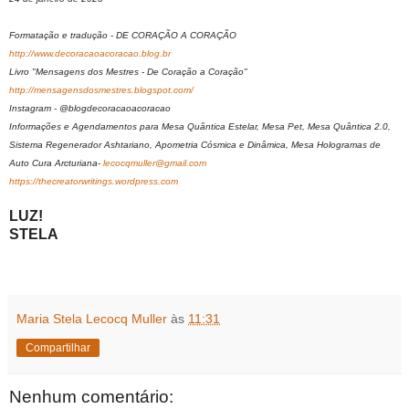
Formatação e tradução - DE CORAÇÃO A CORAÇÃO
http://www.decoracaoacoracao.blog.br
Livro "Mensagens dos Mestres - De Coração a Coração"
http://mensagensdosmestres.blogspot.com/
Instagram - @blogdecoracaoacoracao
Informações e Agendamentos para Mesa Quântica Estelar, Mesa Pet, Mesa Quântica 2.0,
Sistema Regenerador Ashtariano, Apometria Cósmica e Dinâmica, Mesa Hologramas de
Auto Cura Arcturiana-
lecocqmuller@gmail.com
https://thecreatorwritings.wordpress.com
LUZ!
STELA
Maria Stela Lecocq Muller
às
11:31
Compartilhar
Nenhum comentário: