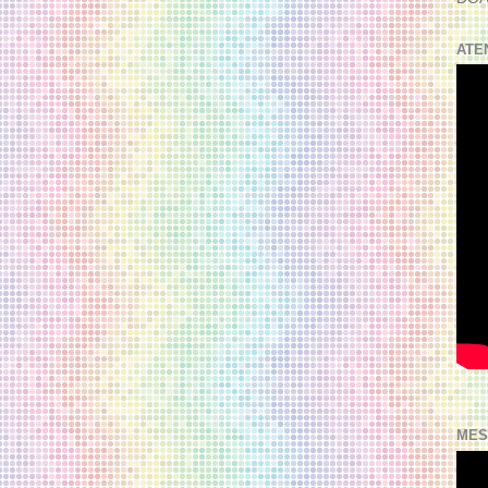
ATE
MES