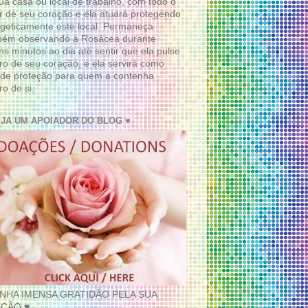
ua casa ou local de trabalho, com todo o
 de seu coração e ela atuará protegendo
geticamente este local. Permaneça
bém observando a Rosácea durante
ns minutos ao dia até sentir que ela pulse
ro de seu coração, e ela servirá como
de proteção para quem a contenha
ro de si.
EJA UM APOIADOR DO BLOG ♥
INHA IMENSA GRATIDÃO PELA SUA
ÇÃO ♥