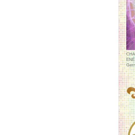
CHA
ENE
Ger