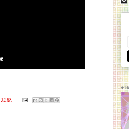
⚜️ H
s
12:58