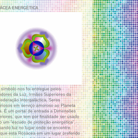
ÁCEA ENERGÉTICA
 símbolo nos foi entregue pelos
idores da Luz, Irmãos Superiores da
ederação Intergaláctica, Seres
nosos em serviço amoroso ao Planeta
a. É um portal de entrada a Dimensões
riores, que tem por finalidade ser usado
 um “escudo de proteção energética”,
diando luz no lugar onde se encontre.
que esta Rosácea em um lugar preferido