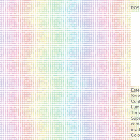
ROS
Este
Serv
Conf
Lumi
Terr
Supe
como
irra
Colo