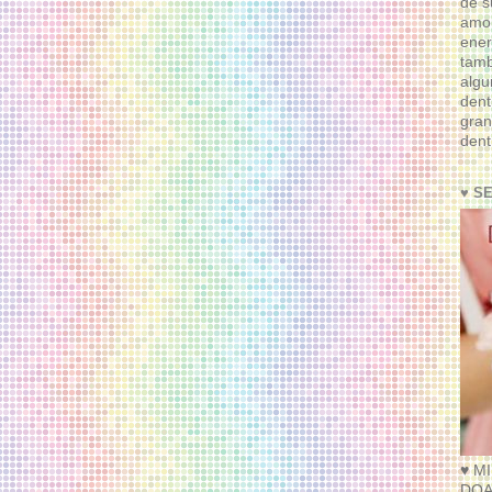
de s
amor
ener
tam
algu
dent
gran
dent
♥ S
♥ M
DOA