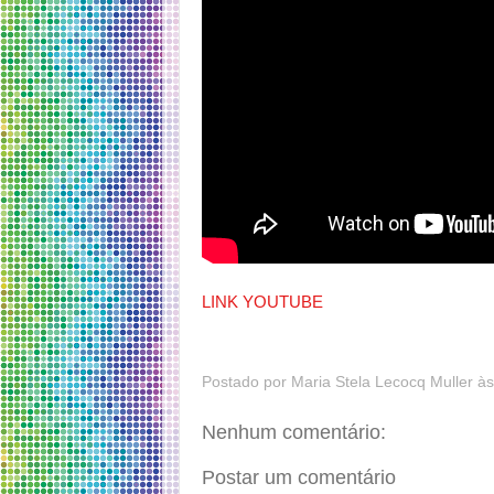
LINK YOUTUBE
Postado por
Maria Stela Lecocq Muller
à
Nenhum comentário:
Postar um comentário