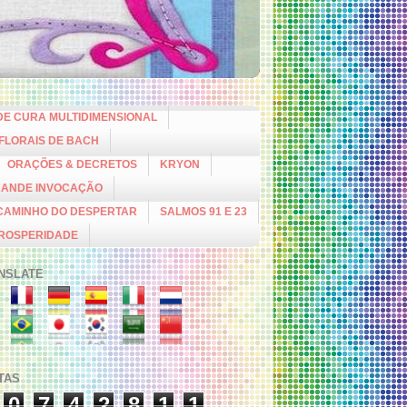
DE CURA MULTIDIMENSIONAL
 FLORAIS DE BACH
ORAÇÕES & DECRETOS
KRYON
RANDE INVOCAÇÃO
CAMINHO DO DESPERTAR
SALMOS 91 E 23
PROSPERIDADE
NSLATE
ITAS
0
7
4
2
8
1
1