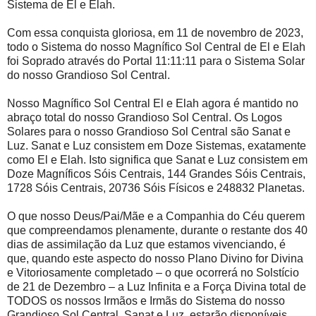
Sistema de El e Elah.
Com essa conquista gloriosa, em 11 de novembro de 2023,
todo o Sistema do nosso Magnífico Sol Central de El e Elah
foi Soprado através do Portal 11:11:11 para o Sistema Solar
do nosso Grandioso Sol Central.
Nosso Magnífico Sol Central El e Elah agora é mantido no
abraço total do nosso Grandioso Sol Central. Os Logos
Solares para o nosso Grandioso Sol Central são Sanat e
Luz. Sanat e Luz consistem em Doze Sistemas, exatamente
como El e Elah. Isto significa que Sanat e Luz consistem em
Doze Magníficos Sóis Centrais, 144 Grandes Sóis Centrais,
1728 Sóis Centrais, 20736 Sóis Físicos e 248832 Planetas.
O que nosso Deus/Pai/Mãe e a Companhia do Céu querem
que compreendamos plenamente, durante o restante dos 40
dias de assimilação da Luz que estamos vivenciando, é
que, quando este aspecto do nosso Plano Divino for Divina
e Vitoriosamente completado – o que ocorrerá no Solstício
de 21 de Dezembro – a Luz Infinita e a Força Divina total de
TODOS os nossos Irmãos e Irmãs do Sistema do nosso
Grandioso Sol Central, Sanat e Luz, estarão disponíveis