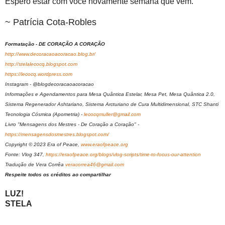
Espero estar com você novamente semana que vem.
~ Patrícia Cota-Robles
Formatação - DE CORAÇÃO A CORAÇÃO
http://www.decoracaoacoracao.blog.br/
http://stelalecocq.blogspot.com
https://lecocq.wordpress.com
Instagram - @blogdecoracaoacoracao
Informações e Agendamentos para Mesa Quântica Estelar, Mesa Pet, Mesa Quântica 2.0,
Sistema Regenerador Ashtariano, Sistema Arcturiano de Cura Multidimensional, STC Shanti
Tecnologia Cósmica (Apometria) -
lecocqmuller@gmail.com
Livro "Mensagens dos Mestres - De Coração a Coração" -
https://mensagensdosmestres.blogspot.com/
Copyright © 2023 Era of Peace,
www.eraofpeace.org
Fonte: Vlog 347,
https://eraofpeace.org/blogs/vlog-scripts/time-to-focus-our-attention
Tradução de Vera Corrêa
veracorrea46@gmail.com
Respeite todos os créditos ao compartilhar
LUZ!
STELA