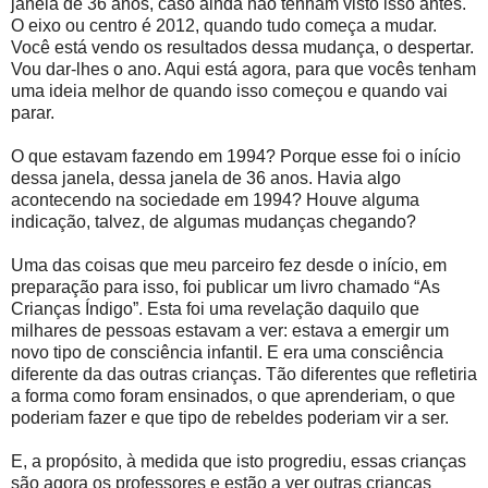
janela de 36 anos, caso ainda não tenham visto isso antes.
O eixo ou centro é 2012, quando tudo começa a mudar.
Você está vendo os resultados dessa mudança, o despertar.
Vou dar-lhes o ano. Aqui está agora, para que vocês tenham
uma ideia melhor de quando isso começou e quando vai
parar.
O que estavam fazendo em 1994? Porque esse foi o início
dessa janela, dessa janela de 36 anos. Havia algo
acontecendo na sociedade em 1994? Houve alguma
indicação, talvez, de algumas mudanças chegando?
Uma das coisas que meu parceiro fez desde o início, em
preparação para isso, foi publicar um livro chamado “As
Crianças Índigo”. Esta foi uma revelação daquilo que
milhares de pessoas estavam a ver: estava a emergir um
novo tipo de consciência infantil. E era uma consciência
diferente da das outras crianças. Tão diferentes que refletiria
a forma como foram ensinados, o que aprenderiam, o que
poderiam fazer e que tipo de rebeldes poderiam vir a ser.
E, a propósito, à medida que isto progrediu, essas crianças
são agora os professores e estão a ver outras crianças