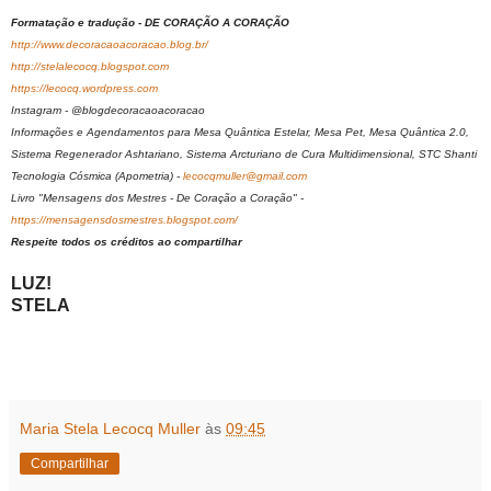
Formatação e tradução - DE CORAÇÃO A CORAÇÃO
http://www.decoracaoacoracao.blog.br/
http://stelalecocq.blogspot.com
https://lecocq.wordpress.com
Instagram - @blogdecoracaoacoracao
Informações e Agendamentos para Mesa Quântica Estelar, Mesa Pet, Mesa Quântica 2.0,
Sistema Regenerador Ashtariano, Sistema Arcturiano de Cura Multidimensional, STC Shanti
Tecnologia Cósmica (Apometria) -
lecocqmuller@gmail.com
Livro "Mensagens dos Mestres - De Coração a Coração" -
https://mensagensdosmestres.blogspot.com/
Respeite todos os créditos ao compartilhar
LUZ!
STELA
Maria Stela Lecocq Muller
às
09:45
Compartilhar