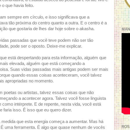
o que havia feito.
am sempre em círculo, e isso significava que a
ava tão próxima do centro quanto a outra. E o centro é a
lição que gostaria de lhes dar hoje sobre o akasha.
MAN
 vidas passadas que você teve podem não ser tão
dade, pode ser o oposto. Deixe-me explicar.
 que está despertando para esta informação, alguém que
mais elevada, alguém que está começando a
 coisa. Suas vidas passadas mais antigas podem ser mais
orque quando essas coisas aconteceram, você talvez
ais apropriadas no momento.
m poetas ou artistas, talvez essas coisas que não
meçando a acontecer agora. Talvez você fosse linguista
 como intérprete. E de repente, nesta vida, você está
faria isso. É isso que eu quero dizer.
 à medida que esta energia começa a aumentar. Mas há
ROS
ia; É uma ferramenta. É algo que quase nenhum de vocês