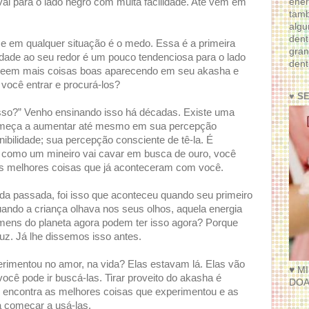
ener
ai para o lado negro com muita facilidade. Até vem em
tam
algu
dent
ce em qualquer situação é o medo. Essa é a primeira
gran
lidade ao seu redor é um pouco tendenciosa para o lado
dent
o veem mais coisas boas aparecendo em seu akasha e
 você entrar e procurá-los?
♥ S
sso?” Venho ensinando isso há décadas. Existe uma
começa a aumentar até mesmo em sua percepção
ibilidade; sua percepção consciente de tê-la. É
 como um mineiro vai cavar em busca de ouro, você
as melhores coisas que já aconteceram com você.
da passada, foi isso que aconteceu quando seu primeiro
 quando a criança olhava nos seus olhos, aquela energia
mens do planeta agora podem ter isso agora? Porque
uz. Já lhe dissemos isso antes.
rimentou no amor, na vida? Elas estavam lá. Elas vão
♥ M
 você pode ir buscá-las. Tirar proveito do akasha é
DOA
 encontra as melhores coisas que experimentou e as
a começar a usá-las.