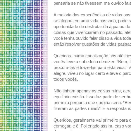
pensaria se não tivessem me ouvido fala
A maioria das experiências de vidas pa
se afogou em uma vida passada, pode so
oportunidade de desfrutar da água ou do
coisas que vivenciaram no passado, afe
você tenha ouvido falar disso a vida tod
então resolver questões de vidas passa
Queridos, numa canalização nós até l
vocês teve a sabedoria de dizer: “Bem
procurá-las e trazê-las para esta vida.”
alegre, viveu no lugar certo e teve o parc
todos vocês.
Não tinham apenas as coisas ruins, acre
equilíbrio existia. Isso faz parte de se
primeira pergunta que surgiria seria: “
fizeram as partes ruins?” E a resposta é:
Queridos, geralmente vai primeiro para 
começar, e é. Foi criado assim, caso vo