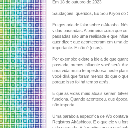
Em 18 de outubro de 2023
Saudações, queridos, Eu Sou Kryon do 
Eu gostaria de falar sobre o Akasha. Nó
vidas passadas. A primeira coisa que 
passadas são uma realidade e que influenc
quer dizer: que aconteceram em uma de
importante. E não é (risos).
Por exemplo: existe a ideia de que quan
passada, menos influente você será. A
uma vida muito tempestuosa neste planeta
você dirá que foram menos do que o que
porque isso foi há tempo atrás.
E que as vidas mais atuais seriam talve
funciona. Quando aconteceu, que época 
não importa.
Uma parábola específica de Wo contava 
Registros Akáshicos. E o que ele viu fo
vida passada. E à medida que a parábola