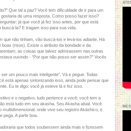
ATE
o?” Que tal a paz? Você tem dificuldade de ir para um
 gostaria de uma resposta. Como posso fazer isso?
guntar: já que você já fez isso antes, por que está
 buscá-la? E tragam isso para sua vida.
 que não tinham, vão buscá-los e levá-los adiante. Há
boas (risos). Existe o atributo da bondade e da
rentam; as coisas que talvez admirassem nas outras
estava ouvindo - “Por que não posso ser assim?” Vocês
e ser um pouco mais inteligente”. Vá e pegue. Todas
ê está apenas sintonizando isso, ainda pode pensar que
te. Eu te digo: você já esteve lá e fez isso.
itivo e o negativo, tudo pertence a você; você tem a
ntão está tudo em seu akasha. Seu Akasha atual. Você
MES
multidimensional, onde vive seu registro Akáshico, e
 e pega. A parte boa.
 adoraria que todos soubessem ainda mais e fizessem