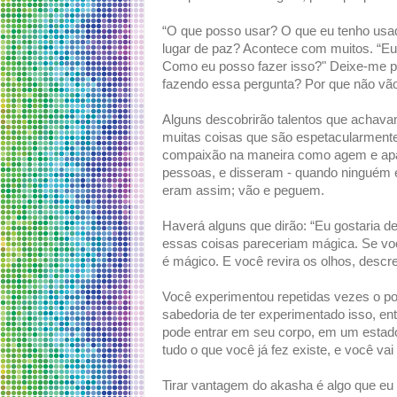
“O que posso usar? O que eu tenho usad
lugar de paz? Acontece com muitos. “Eu
Como eu posso fazer isso?" Deixe-me per
fazendo essa pergunta? Por que não vão
Alguns descobrirão talentos que achavam
muitas coisas que são espetacularmente 
compaixão na maneira como agem e apa
pessoas, e disseram - quando ninguém 
eram assim; vão e peguem.
Haverá alguns que dirão: “Eu gostaria d
essas coisas pareceriam mágica. Se voc
é mágico. E você revira os olhos, descren
Você experimentou repetidas vezes o pos
sabedoria de ter experimentado isso, e
pode entrar em seu corpo, em um estado 
tudo o que você já fez existe, e você vai
Tirar vantagem do akasha é algo que eu