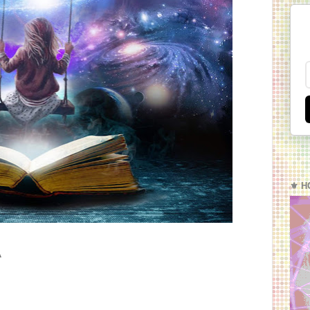
⚜️ H
A