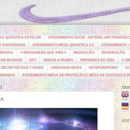
ESA QUÂNTICA ESTELAR
ATENDIMENTO SACM - SISTEMA ARCTURIANO 
R ASHTARIANO
ATENDIMENTO MESA QUANTICA 2.0
ATENDIMENTO -
ERAPIA
♥ MENSAGENS QUE AMO ♥
MEDITAÇÃO
RESPIRAÇÃO
OS 49 RAIOS
EFT
VIDEOS & FILMES
PRESENÇA EU SOU
A G
DECRETOS DOS 7 RAIOS
ABRAHAM-HICKS
HO'OPONOPONO
O 
URIANAS
ATENDIMENTO MESA DE PROTEÇÃO E MESA DE SUCESSO E 
3
TRA
HA
VIS