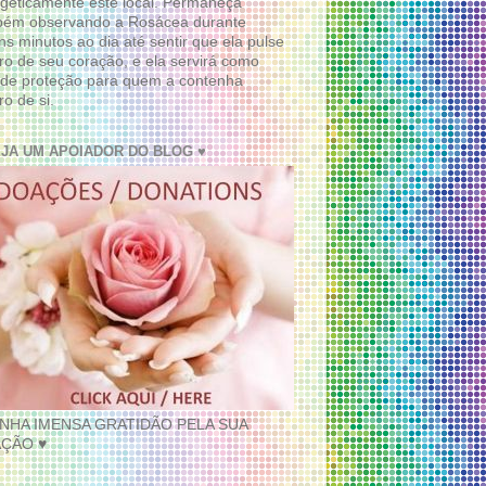
geticamente este local. Permaneça
bém observando a Rosácea durante
ns minutos ao dia até sentir que ela pulse
ro de seu coração, e ela servirá como
de proteção para quem a contenha
ro de si.
EJA UM APOIADOR DO BLOG ♥
INHA IMENSA GRATIDÃO PELA SUA
ÇÃO ♥