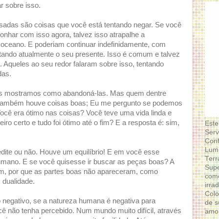
r sobre isso.
ssadas são coisas que você está tentando negar. Se você
nhar com isso agora, talvez isso atrapalhe a
 oceano. E poderiam continuar indefinidamente, com
tando atualmente o seu presente. Isso é comum e talvez
a. Aqueles ao seu redor falaram sobre isso, tentando
das.
hes mostramos como abandoná-las. Mas quem dentre
, também houve coisas boas; Eu me pergunto se podemos
 Você era ótimo nas coisas? Você teve uma vida linda e
eiro certo e tudo foi ótimo até o fim? E a resposta é: sim,
Este
Serv
Conf
Lumi
dite ou não. Houve um equilíbrio! E em você esse
Terr
r humano. E se você quisesse ir buscar as peças boas? A
Supe
Bem, por que as partes boas não apareceram, como
como
 dualidade.
irra
Colo
o negativo, se a natureza humana é negativa para
de s
cê não tenha percebido. Num mundo muito difícil, através
amor