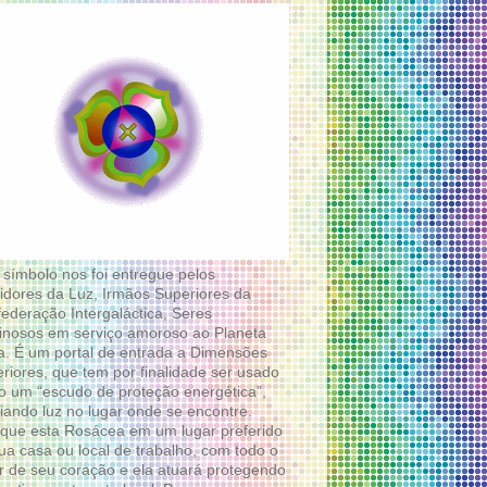
 símbolo nos foi entregue pelos
idores da Luz, Irmãos Superiores da
ederação Intergaláctica, Seres
nosos em serviço amoroso ao Planeta
a. É um portal de entrada a Dimensões
riores, que tem por finalidade ser usado
 um “escudo de proteção energética”,
diando luz no lugar onde se encontre.
que esta Rosácea em um lugar preferido
ua casa ou local de trabalho, com todo o
 de seu coração e ela atuará protegendo