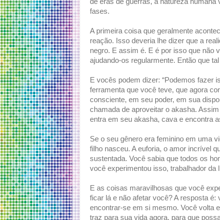
de eras de guerras, a natureza humana v
fases.
A primeira coisa que geralmente aconte
reação. Isso deveria lhe dizer que a rea
negro. E assim é. E é por isso que nã
ajudando-os regularmente. Então que tal
E vocês podem dizer: “Podemos fazer i
ferramenta que você teve, que agora 
consciente, em seu poder, em sua dispon
chamada de aproveitar o akasha. Assim
entra em seu akasha, cava e encontra 
Se o seu gênero era feminino em uma vi
filho nasceu. A euforia, o amor incrível
sustentada. Você sabia que todos os ho
você experimentou isso, trabalhador da l
E as coisas maravilhosas que você expe
ficar lá e não afetar você? A resposta é:
encontrar-se em si mesmo. Você volta e
traz para sua vida agora, para que poss