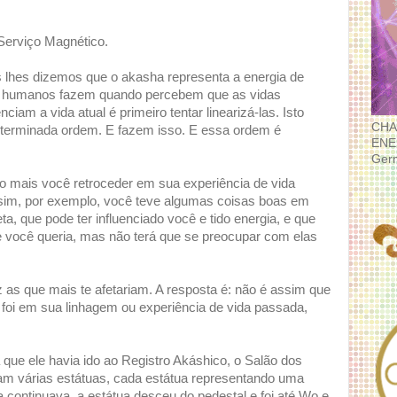
Serviço Magnético.
s lhes dizemos que o akasha representa a energia de
os humanos fazem quando percebem que as vidas
iam a vida atual é primeiro tentar linearizá-las. Isto
CHA
terminada ordem. E fazem isso. E essa ordem é
ENE
Ger
to mais você retroceder em sua experiência de vida
ssim, por exemplo, você teve algumas coisas boas em
, que pode ter influenciado você e tido energia, e que
 você queria, mas não terá que se preocupar com elas
z as que mais te afetariam. A resposta é: não é assim que
foi em sua linhagem ou experiência de vida passada,
que ele havia ido ao Registro Akáshico, o Salão dos
ram várias estátuas, cada estátua representando uma
 continuava, a estátua desceu do pedestal e foi até Wo e