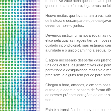
mundo. Se você acha que isso não é pos
generoso para o futuro, legaremos ao fu
Houve muitos que levantaram a voz sob
de tristeza e desamparo e que desejava
devemos fazê-lo juntos.
Devemos instituir uma nova ética nas n
ética pela qual as nações também possa
cuidado incondicional, mas estamos ca
a unidade é o único caminho a seguir. T
É agora necessário despertar das justi
uns dos outros, as justificativas que p
permitindo a desigualdade massiva e 
precisam, e alguns têm pouco para sobr
Chegou a hora, amados, e embora possa
outros que agem e pensam de forma dife
de nossos próprios corações de amar a
seres.
Esta é a transição deste novo tempo, e