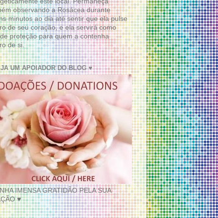
geticamente este local. Permaneça
bém observando a Rosácea durante
ns minutos ao dia até sentir que ela pulse
ro de seu coração, e ela servirá como
de proteção para quem a contenha
ro de si.
EJA UM APOIADOR DO BLOG ♥
INHA IMENSA GRATIDÃO PELA SUA
ÇÃO ♥