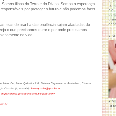
ener
 Somos filhos da Terra e do Divino. Somos a esperança
tam
 responsáveis por proteger o futuro e não podemos fazer
algu
dent
gran
dent
 as teias de aranha da sonolência sejam afastadas de
veja o que precisamos curar e por onde precisamos
plenamente na vida.
♥ S
r, Mesa Pet, Mesa Quântica 2.0, Sistema Regenerador Ashtariano, Sistema
gia Cósmica (Apometria) -
lecocqmuller@gmail.com
-
https://mensagensdosmestres.blogspot.com/
♥ M
om.br
DOA