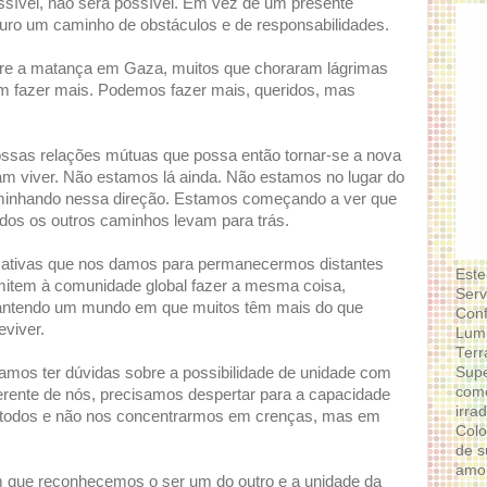
sível, não será possível. Em vez de um presente
turo um caminho de obstáculos e de responsabilidades.
re a matança em Gaza, muitos que choraram lágrimas
m fazer mais. Podemos fazer mais, queridos, mas
ossas relações mútuas que possa então tornar-se a nova
m viver. Não estamos lá ainda. Não estamos no lugar do
minhando nessa direção. Estamos começando a ver que
odos os outros caminhos levam para trás.
ficativas que nos damos para permanecermos distantes
Este
ermitem à comunidade global fazer a mesma coisa,
Serv
mantendo um mundo em que muitos têm mais do que
Conf
eviver.
Lumi
Terr
Supe
mos ter dúvidas sobre a possibilidade de unidade com
como
rente de nós, precisamos despertar para a capacidade
irra
 todos e não nos concentrarmos em crenças, mas em
Colo
de s
amor
m que reconhecemos o ser um do outro e a unidade da