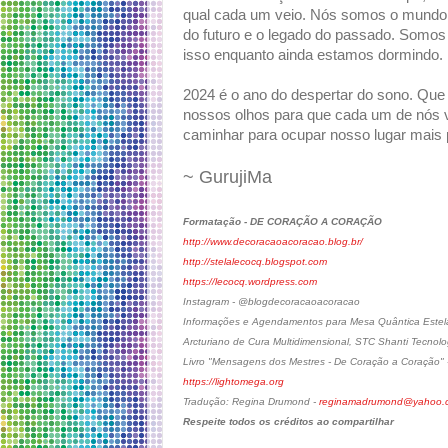
qual cada um veio. Nós somos o mundo.
do futuro e o legado do passado. Somos
isso enquanto ainda estamos dormindo.
2024 é o ano do despertar do sono. Que
nossos olhos para que cada um de nós 
caminhar para ocupar nosso lugar mais 
~ GurujiMa
Formatação - DE CORAÇÃO A CORAÇÃO
http://www.decoracaoacoracao.blog.br/
http://stelalecocq.blogspot.com
https://lecocq.wordpress.com
Instagram - @blogdecoracaoacoracao
Informações e Agendamentos para Mesa Quântica Estela
Arcturiano de Cura Multidimensional, STC Shanti Tecnolo
Livro "Mensagens dos Mestres - De Coração a Coração" 
https://lightomega.org
Tradução: Regina Drumond -
reginamadrumond@yahoo.c
Respeite todos os créditos ao compartilhar