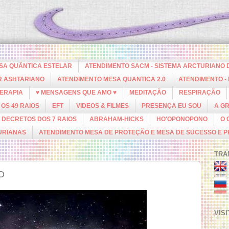
ESA QUÂNTICA ESTELAR
ATENDIMENTO SACM - SISTEMA ARCTURIANO 
R ASHTARIANO
ATENDIMENTO MESA QUANTICA 2.0
ATENDIMENTO -
ERAPIA
♥ MENSAGENS QUE AMO ♥
MEDITAÇÃO
RESPIRAÇÃO
OS 49 RAIOS
EFT
VIDEOS & FILMES
PRESENÇA EU SOU
A G
DECRETOS DOS 7 RAIOS
ABRAHAM-HICKS
HO'OPONOPONO
O 
URIANAS
ATENDIMENTO MESA DE PROTEÇÃO E MESA DE SUCESSO E 
TRA
O
VIS