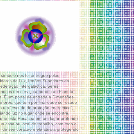
 símbolo nos foi entregue pelos
idores da Luz, Irmãos Superiores da
ederação Intergaláctica, Seres
nosos em serviço amoroso ao Planeta
a. É um portal de entrada a Dimensões
riores, que tem por finalidade ser usado
 um “escudo de proteção energética”,
diando luz no lugar onde se encontre.
que esta Rosácea em um lugar preferido
ua casa ou local de trabalho, com todo o
 de seu coração e ela atuará protegendo