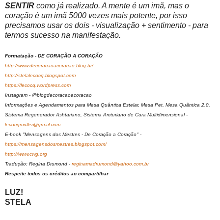
SENTIR
como já realizado. A mente é um imã, mas o
coração é um imã 5000 vezes mais potente, por isso
precisamos usar os dois - visualização + sentimento - para
termos sucesso na manifestação.
Formatação - DE CORAÇÃO A CORAÇÃO
http://www.decoracaoacoracao.blog.br/
http://stelalecocq.blogspot.com
https://lecocq.wordpress.com
Instagram - @blogdecoracaoacoracao
Informações e Agendamentos para Mesa Quântica Estelar, Mesa Pet, Mesa Quântica 2.0,
Sistema Regenerador Ashtariano, Sistema Arcturiano de Cura Multidimensional -
lecocqmuller@gmail.com
E-book "Mensagens dos Mestres - De Coração a Coração" -
https://mensagensdosmestres.blogspot.com/
http://www.cwg.org
Tradução: Regina Drumond -
reginamadrumond@yahoo.com.br
Respeite todos os créditos ao compartilhar
LUZ!
STELA