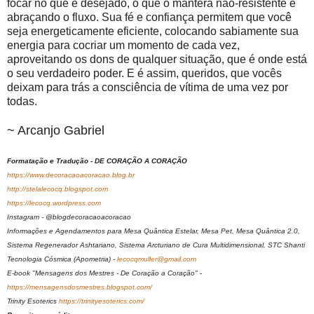
focar no que é desejado, o que o manterá não-resistente e
abraçando o fluxo. Sua fé e confiança permitem que você
seja energeticamente eficiente, colocando sabiamente sua
energia para cocriar um momento de cada vez,
aproveitando os dons de qualquer situação, que é onde está
o seu verdadeiro poder. E é assim, queridos, que vocês
deixam para trás a consciência de vítima de uma vez por
todas.
~ Arcanjo Gabriel
Formatação e Tradução - DE CORAÇÃO A CORAÇÃO
https://www.decoracaoacoracao.blog.br
http://stelalecocq.blogspot.com
https://lecocq.wordpress.com
Instagram - @blogdecoracaoacoracao
Informações e Agendamentos para Mesa Quântica Estelar, Mesa Pet, Mesa Quântica 2.0,
Sistema Regenerador Ashtariano, Sistema Arcturiano de Cura Multidimensional, STC Shanti
Tecnologia Cósmica (Apometria) -
lecocqmuller@gmail.com
E-book "Mensagens dos Mestres - De Coração a Coração" -
https://mensagensdosmestres.blogspot.com/
Trinity Esoterics
https://trinityesoterics.com/