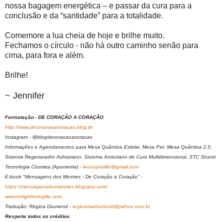
nossa bagagem energética – e passar da cura para a
conclusão e da “santidade” para a totalidade.
Comemore a lua cheia de hoje e brilhe muito.
Fechamos o círculo - não há outro caminho senão para
cima, para fora e além.
Brilhe!
~ Jennifer
Formatação - DE CORAÇÃO A CORAÇÃO
http://www.decoracaoacoracao.blog.br
Instagram - @blogdecoracaoacoracao
Informações e Agendamentos para Mesa Quântica Estelar, Mesa Pet, Mesa Quântica 2.0,
Sistema Regenerador Ashtariano, Sistema Arcturiano de Cura Multidimensional, STC Shanti
Tecnologia Cósmica (Apometria) -
lecocqmuller@gmail.com
E-book "Mensagens dos Mestres - De Coração a Coração" -
https://mensagensdosmestres.blogspot.com/
www.enlighteninglife.com
Tradução: Regina Drumond -
reginamadrumond@yahoo.com.br
Respeite todos os créditos