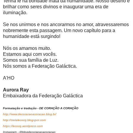
Tenha fé na bondade inata da humanidade. Nosso destino é
brilhar como seres divinos e inaugurar uma era de
iluminação.
Se nos unirmos e nos ancorarmos no amor, atravessaremos
nobremente esta passagem. Um novo capítulo para a
humanidade está surgindo!
Nós os amamos muito.
Estamos aqui com vocês.
Somos sua família de Luz.
Nós somos a Federação Galáctica.
A'HO
Aurora Ray
Embaixadora da Federação Galáctica
Formatação e tradução - DE CORAÇÃO A CORAÇÃO
http://www.decoracaoacoracao.blog.br/
http://stelalecocq.blogspot.com
https://lecocq.wordpress.com
Instagram - @blogdecoracaoacoracao