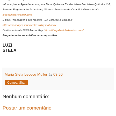
Informações e Agendamentos para Mesa Quântica Estelar, Mesa Pet, Mesa Quântica 2.0,
Sistema Regenerador Ashtariano, Sistema Arcturiano de Cura Multidimensional -
lecocqmuller@gmail.com
E-book "Mensagens dos Mestres - De Coração a Coração" -
https://mensagensdosmestres.blogspot.com/
Direitos autorais 2023 Aurora Ray
https://thegalacticfederation.com/
Respeite todos os créditos ao compartilhar
LUZ!
STELA
Maria Stela Lecocq Muller
às
09:30
Compartilhar
Nenhum comentário:
Postar um comentário