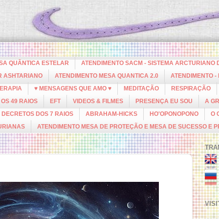
ESA QUÂNTICA ESTELAR
ATENDIMENTO SACM - SISTEMA ARCTURIANO 
R ASHTARIANO
ATENDIMENTO MESA QUANTICA 2.0
ATENDIMENTO -
ERAPIA
♥ MENSAGENS QUE AMO ♥
MEDITAÇÃO
RESPIRAÇÃO
OS 49 RAIOS
EFT
VIDEOS & FILMES
PRESENÇA EU SOU
A G
DECRETOS DOS 7 RAIOS
ABRAHAM-HICKS
HO'OPONOPONO
O 
URIANAS
ATENDIMENTO MESA DE PROTEÇÃO E MESA DE SUCESSO E 
TRA
VIS