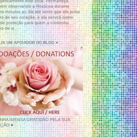
geticamente este local. Permaneça
bém observando a Rosácea durante
ns minutos ao dia até sentir que ela pulse
ro de seu coração, e ela servirá como
de proteção para quem a contenha
ro de si.
EJA UM APOIADOR DO BLOG ♥
INHA IMENSA GRATIDÃO PELA SUA
ÇÃO ♥