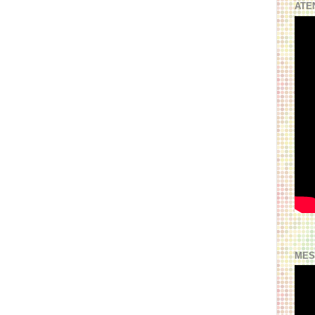
ATE
MES