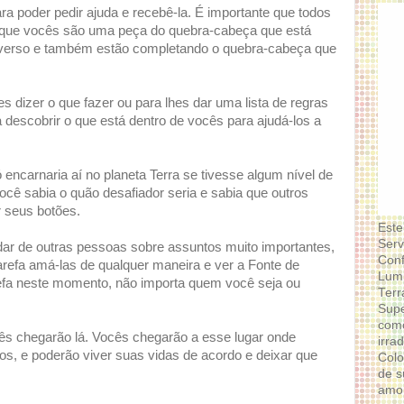
ra poder pedir ajuda e recebê-la. É importante que todos
que vocês são uma peça do quebra-cabeça que está
iverso e também estão completando o quebra-cabeça que
s dizer o que fazer ou para lhes dar uma lista de regras
a descobrir o que está dentro de vocês para ajudá-los a
ncarnaria aí no planeta Terra se tivesse algum nível de
ocê sabia o quão desafiador seria e sabia que outros
r seus botões.
Este
Serv
dar de outras pessoas sobre assuntos muito importantes,
Conf
tarefa amá-las de qualquer maneira e ver a Fonte de
Lumi
arefa neste momento, não importa quem você seja ou
Terr
Supe
como
s chegarão lá. Vocês chegarão a esse lugar onde
irra
os, e poderão viver suas vidas de acordo e deixar que
Colo
de s
amor