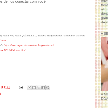
ener
s de nos conectar com você.
tam
algu
dent
gran
dent
♥ S
r, Mesa Pet, Mesa Quântica 2.0, Sistema Regenerador Ashtariano, Sistema
l.com
o" -
https://mensagensdosmestres.blogspot.com/
april-23-2024-soul.html
s
09:30
D
♥ M
DOA