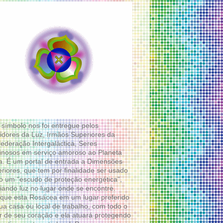
 símbolo nos foi entregue pelos
idores da Luz, Irmãos Superiores da
ederação Intergaláctica, Seres
nosos em serviço amoroso ao Planeta
a. É um portal de entrada a Dimensões
riores, que tem por finalidade ser usado
 um “escudo de proteção energética”,
diando luz no lugar onde se encontre.
que esta Rosácea em um lugar preferido
ua casa ou local de trabalho, com todo o
 de seu coração e ela atuará protegendo