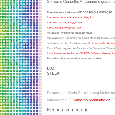
Somos o Conselho Arcturiano e gostamo
Formatação e tradução - DE CORAÇÃO A CORAÇÃO
http://www.decoracaoacoracao.blog.br/
http://stelalecocq.blogspot.com
https://lecocq.wordpress.com
Instagram - @blogdecoracaoacoracao
Informações e Agendamentos para Mesa Quântica Estela
Arcturiano de Cura Multidimensional -
lecocqmuller@gmai
E-book "Mensagens dos Mestres - De Coração a Coraçã
https://www.nataliaalba.com/2024/04/full-moon-in-scorpio-
Respeite todos os créditos ao compartilhar
LUZ!
STELA
Postado por
Maria Stela Lecocq Muller
à
Marcadores:
O Conselho Arcturiano da 9
Nenhum comentário: