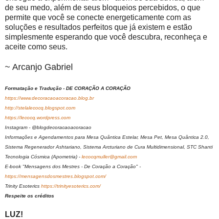
de seu medo, além de seus bloqueios percebidos, o que
permite que você se conecte energeticamente com as
soluções e resultados perfeitos que já existem e estão
simplesmente esperando que você descubra, reconheça e
aceite como seus.
~ Arcanjo Gabriel
Formatação e Tradução - DE CORAÇÃO A CORAÇÃO
https://www.decoracaoacoracao.blog.br
http://stelalecocq.blogspot.com
https://lecocq.wordpress.com
Instagram - @blogdecoracaoacoracao
Informações e Agendamentos para Mesa Quântica Estelar, Mesa Pet, Mesa Quântica 2.0,
Sistema Regenerador Ashtariano, Sistema Arcturiano de Cura Multidimensional, STC Shanti
Tecnologia Cósmica (Apometria) -
lecocqmuller@gmail.com
E-book "Mensagens dos Mestres - De Coração a Coração" -
https://mensagensdosmestres.blogspot.com/
Trinity Esoterics
https://trinityesoterics.com/
Respeite os créditos
LUZ!