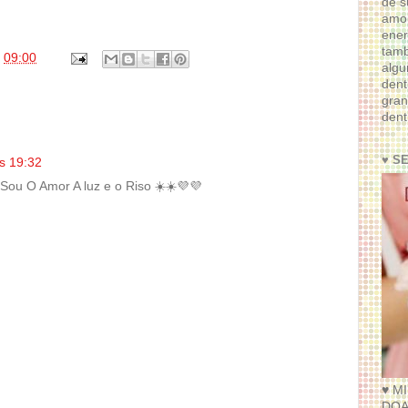
de s
amor
ener
tam
s
09:00
algu
dent
gran
dent
♥ S
s 19:32
Sou O Amor A luz e o Riso ☀️☀️💜💜
♥ M
DOA