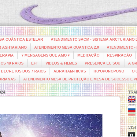
ESA QUÂNTICA ESTELAR
ATENDIMENTO SACM - SISTEMA ARCTURIANO 
R ASHTARIANO
ATENDIMENTO MESA QUANTICA 2.0
ATENDIMENTO -
ERAPIA
♥ MENSAGENS QUE AMO ♥
MEDITAÇÃO
RESPIRAÇÃO
OS 49 RAIOS
EFT
VIDEOS & FILMES
PRESENÇA EU SOU
A G
DECRETOS DOS 7 RAIOS
ABRAHAM-HICKS
HO'OPONOPONO
O 
URIANAS
ATENDIMENTO MESA DE PROTEÇÃO E MESA DE SUCESSO E 
024
TRA
VIS
8