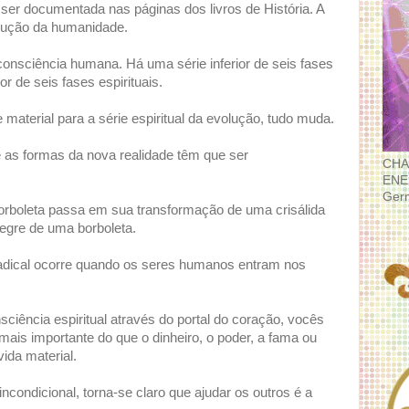
a ser documentada nas páginas dos livros de História. A
volução da humanidade.
consciência humana. Há uma série inferior de seis fases
r de seis fases espirituais.
aterial para a série espiritual da evolução, tudo muda.
e as formas da nova realidade têm que ser
CHA
ENE
Ger
rboleta passa em sua transformação de uma crisálida
alegre de uma borboleta.
dical ocorre quando os seres humanos entram nos
iência espiritual através do portal do coração, vocês
s importante do que o dinheiro, o poder, a fama ou
ida material.
condicional, torna-se claro que ajudar os outros é a