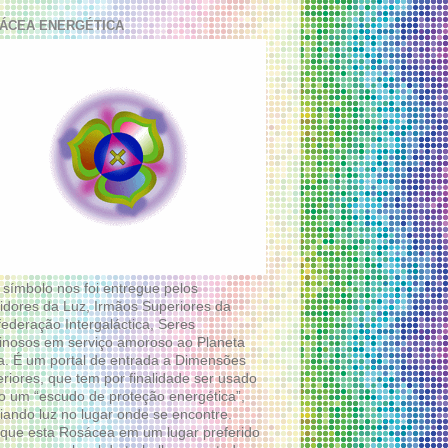
ÁCEA ENERGÉTICA
 símbolo nos foi entregue pelos
idores da Luz, Irmãos Superiores da
ederação Intergaláctica, Seres
nosos em serviço amoroso ao Planeta
a. É um portal de entrada a Dimensões
riores, que tem por finalidade ser usado
 um “escudo de proteção energética”,
diando luz no lugar onde se encontre.
que esta Rosácea em um lugar preferido