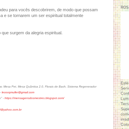
ROS
endeu para vocês descobrirem, de modo que possam
a e se tornarem um ser espiritual totalmente
o que surgem da alegria espiritual.
Este
, Mesa Pet, Mesa Quântica 2.0, Florais de Bach, Sistema Regenerador
Serv
 -
lecocqmuller@gmail.com
Conf
Lumi
o" -
https://mensagensdosmestres.blogspot.com/
Terr
Supe
d@yahoo.com.br
como
irra
Colo