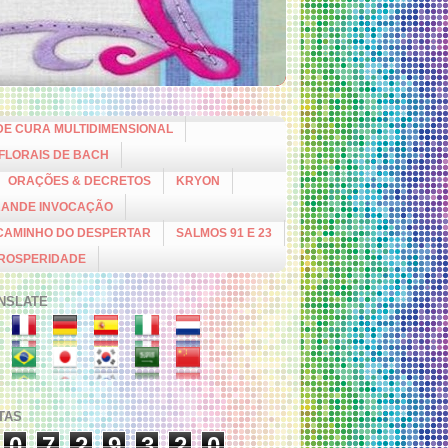
DE CURA MULTIDIMENSIONAL
 FLORAIS DE BACH
ORAÇÕES & DECRETOS
KRYON
RANDE INVOCAÇÃO
CAMINHO DO DESPERTAR
SALMOS 91 E 23
PROSPERIDADE
NSLATE
ITAS
0
7
2
9
3
2
0