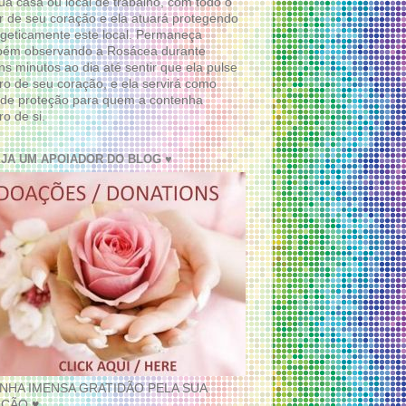
ua casa ou local de trabalho, com todo o
 de seu coração e ela atuará protegendo
geticamente este local. Permaneça
bém observando a Rosácea durante
ns minutos ao dia até sentir que ela pulse
ro de seu coração, e ela servirá como
de proteção para quem a contenha
ro de si.
EJA UM APOIADOR DO BLOG ♥
INHA IMENSA GRATIDÃO PELA SUA
ÇÃO ♥