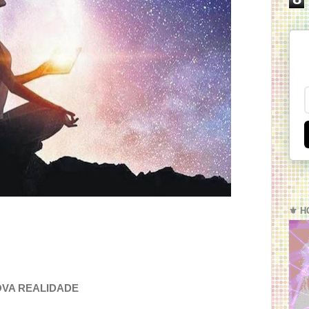
⚜️ H
OVA REALIDADE