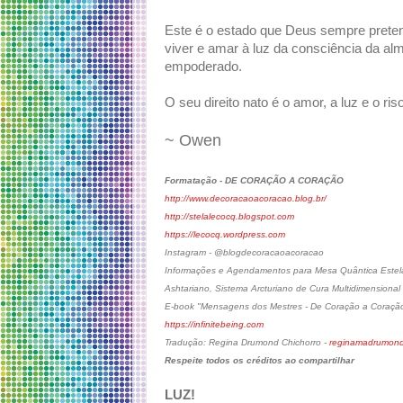
Este é o estado que Deus sempre pret
viver e amar à luz da consciência da alm
empoderado.
O seu direito nato é o amor, a luz e o ris
~ Owen
Formatação - DE CORAÇÃO A CORAÇÃO
http://www.decoracaoacoracao.blog.br/
http://stelalecocq.blogspot.com
https://lecocq.wordpress.com
Instagram - @blogdecoracaoacoracao
Informações e Agendamentos para Mesa Quântica Estelar
Ashtariano, Sistema Arcturiano de Cura Multidimensional
E-book "Mensagens dos Mestres - De Coração a Coraçã
https://infinitebeing.com
Tradução: Regina Drumond Chichorro -
reginamadrumon
Respeite todos os créditos ao compartilhar
LUZ!