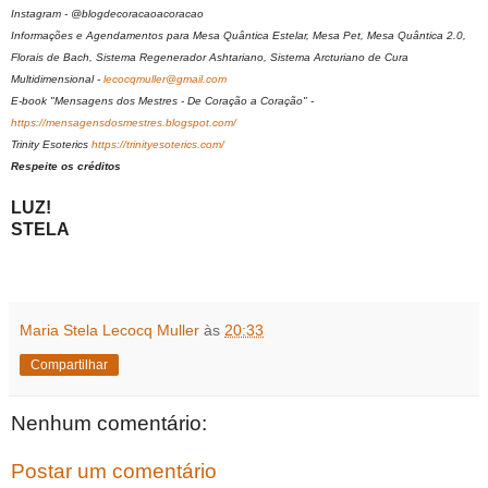
Instagram - @blogdecoracaoacoracao
Informações e Agendamentos para Mesa Quântica Estelar, Mesa Pet, Mesa Quântica 2.0,
Florais de Bach, Sistema Regenerador Ashtariano, Sistema Arcturiano de Cura
Multidimensional -
lecocqmuller@gmail.com
E-book "Mensagens dos Mestres - De Coração a Coração" -
https://mensagensdosmestres.blogspot.com/
Trinity Esoterics
https://trinityesoterics.com/
Respeite os créditos
LUZ!
STELA
Maria Stela Lecocq Muller
às
20:33
Compartilhar
Nenhum comentário:
Postar um comentário