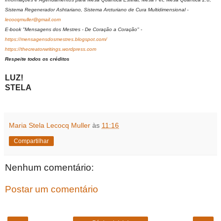
Sistema Regenerador Ashtariano, Sistema Arcturiano de Cura Multidimensional -
lecocqmuller@gmail.com
E-book "Mensagens dos Mestres - De Coração a Coração" -
https://mensagensdosmestres.blogspot.com/
https://thecreatorwritings.wordpress.com
Respeite todos os créditos
LUZ!
STELA
Maria Stela Lecocq Muller
às
11:16
Compartilhar
Nenhum comentário:
Postar um comentário