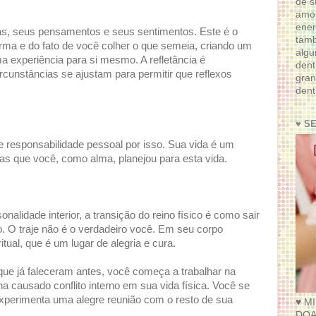
de s
amor
ener
ças, seus pensamentos e seus sentimentos. Este é o
tam
arma e do fato de você colher o que semeia, criando um
algu
 experiência para si mesmo. A refletância é
dent
cunstâncias se ajustam para permitir que reflexos
gran
dent
♥ S
e responsabilidade pessoal por isso. Sua vida é um
as que você, como alma, planejou para esta vida.
nalidade interior, a transição do reino físico é como sair
. O traje não é o verdadeiro você. Em seu corpo
itual, que é um lugar de alegria e cura.
que já faleceram antes, você começa a trabalhar na
a causado conflito interno em sua vida física. Você se
xperimenta uma alegre reunião com o resto de sua
♥ M
DOA