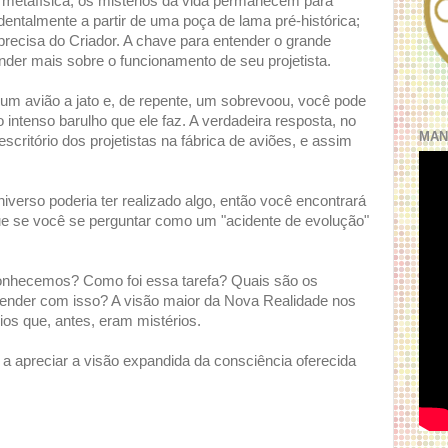
a metafísica, os mistérios da vida permanecem para
dentalmente a partir de uma poça de lama pré-histórica;
o precisa do Criador. A chave para entender o grande
tender mais sobre o funcionamento de seu projetista.
 um avião a jato e, de repente, um sobrevoou, você pode
o intenso barulho que ele faz. A verdadeira resposta, no
MAN
scritório dos projetistas na fábrica de aviões, e assim
verso poderia ter realizado algo, então você encontrará
e se você se perguntar como um "acidente de evolução"
conhecemos? Como foi essa tarefa? Quais são os
render com isso? A visão maior da Nova Realidade nos
os que, antes, eram mistérios.
 a apreciar a visão expandida da consciência oferecida