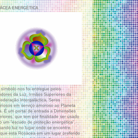
ÁCEA ENERGÉTICA
 símbolo nos foi entregue pelos
idores da Luz, Irmãos Superiores da
ederação Intergaláctica, Seres
nosos em serviço amoroso ao Planeta
a. É um portal de entrada a Dimensões
riores, que tem por finalidade ser usado
 um “escudo de proteção energética”,
diando luz no lugar onde se encontre.
que esta Rosácea em um lugar preferido