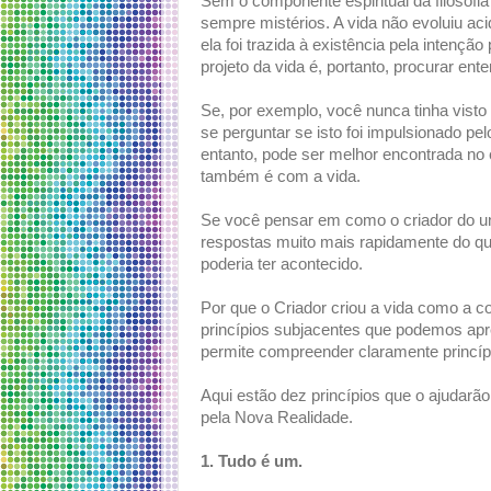
Sem o componente espiritual da filosofi
sempre mistérios. A vida não evoluiu aci
ela foi trazida à existência pela intençã
projeto da vida é, portanto, procurar en
Se, por exemplo, você nunca tinha visto
se perguntar se isto foi impulsionado pel
entanto, pode ser melhor encontrada no e
também é com a vida.
Se você pensar em como o criador do uni
respostas muito mais rapidamente do qu
poderia ter acontecido.
Por que o Criador criou a vida como a 
princípios subjacentes que podemos ap
permite compreender claramente princípi
Aqui estão dez princípios que o ajudarão
pela Nova Realidade.
1. Tudo é um.