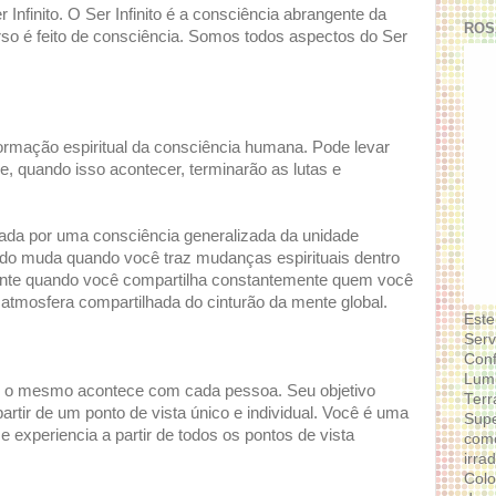
nfinito. O Ser Infinito é a consciência abrangente da
ROS
erso é feito de consciência. Somos todos aspectos do Ser
rmação espiritual da consciência humana. Pode levar
e, quando isso acontecer, terminarão as lutas e
çada por uma consciência generalizada da unidade
do muda quando você traz mudanças espirituais dentro
ente quando você compartilha constantemente quem você
 atmosfera compartilhada do cinturão da mente global.
Este
Serv
Conf
Lumi
o, o mesmo acontece com cada pessoa. Seu objetivo
Terr
 partir de um ponto de vista único e individual. Você é uma
Supe
e experiencia a partir de todos os pontos de vista
como
irra
Colo