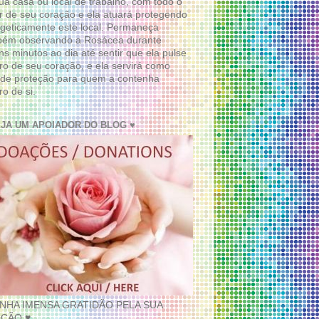
ua casa ou local de trabalho, com todo o
 de seu coração e ela atuará protegendo
geticamente este local. Permaneça
bém observando a Rosácea durante
ns minutos ao dia até sentir que ela pulse
ro de seu coração, e ela servirá como
de proteção para quem a contenha
ro de si.
EJA UM APOIADOR DO BLOG ♥
INHA IMENSA GRATIDÃO PELA SUA
ÇÃO ♥