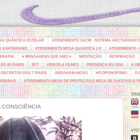
ESA QUÂNTICA ESTELAR
ATENDIMENTO SACM - SISTEMA ARCTURIANO 
R ASHTARIANO
ATENDIMENTO MESA QUANTICA 2.0
ATENDIMENTO -
ERAPIA
♥ MENSAGENS QUE AMO ♥
MEDITAÇÃO
RESPIRAÇÃO
OS 49 RAIOS
EFT
VIDEOS & FILMES
PRESENÇA EU SOU
A G
DECRETOS DOS 7 RAIOS
ABRAHAM-HICKS
HO'OPONOPONO
O 
URIANAS
ATENDIMENTO MESA DE PROTEÇÃO E MESA DE SUCESSO E 
TRA
A CONSCIÊNCIA
VIS
8