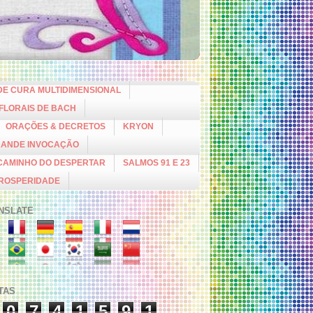
DE CURA MULTIDIMENSIONAL
 FLORAIS DE BACH
ORAÇÕES & DECRETOS
KRYON
RANDE INVOCAÇÃO
CAMINHO DO DESPERTAR
SALMOS 91 E 23
PROSPERIDADE
NSLATE
ITAS
0
7
4
1
5
9
1