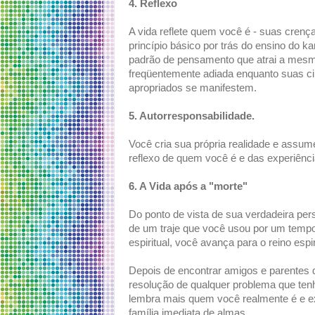
4. Reflexo
A vida reflete quem você é - suas cren
princípio básico por trás do ensino do k
padrão de pensamento que atrai a mesma
freqüentemente adiada enquanto suas cir
apropriados se manifestem.
5. Autorresponsabilidade.
Você cria sua própria realidade e assum
reflexo de quem você é e das experiênci
6. A Vida após a "morte"
Do ponto de vista de sua verdadeira perso
de um traje que você usou por um tempo
espiritual, você avança para o reino espir
Depois de encontrar amigos e parentes 
resolução de qualquer problema que tenh
lembra mais quem você realmente é e e
família imediata de almas.