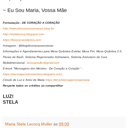
~ Eu Sou Maria, Vossa Mãe
Formatação - DE CORAÇÃO A CORAÇÃO
http://www.decoracaoacoracao.blog.br/
http://stelalecocq.blogspot.com
https://lecocq.wordpress.com
Instagram - @blogdecoracaoacoracao
Informações e Agendamentos para Mesa Quântica Estelar, Mesa Pet, Mesa Quântica 2.0,
Florais de Bach, Sistema Regenerador Ashtariano, Sistema Arcturiano de Cura
Multidimensional -
lecocqmuller@gmail.com
E-book "Mensagens dos Mestres - De Coração a Coração" -
https://mensagensdosmestres.blogspot.com/
Círculo de Luz e Amor de Maria
https://bit.ly/mensagensmaemaria
Respeite todos os créditos ao compartilhar
LUZ!
STELA
Maria Stela Lecocq Muller
às
09:00