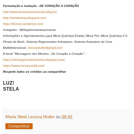
Formatação e tradução - DE CORAÇÃO A CORAÇÃO
http://www.decoracaoacoracao.blog.br/
http://stelalecocq.blogspot.com
https://lecocq.wordpress.com
Instagram - @blogdecoracaoacoracao
Informações e Agendamentos para Mesa Quântica Estelar, Mesa Pet, Mesa Quântica 2.0,
Florais de Bach, Sistema Regenerador Ashtariano, Sistema Arcturiano de Cura
Multidimensional -
lecocqmuller@gmail.com
E-book "Mensagens dos Mestres - De Coração a Coração" -
https://mensagensdosmestres.blogspot.com/
https://www.onenessofall.com/
Respeite todos os créditos ao compartilhar
LUZ!
STELA
Maria Stela Lecocq Muller
às
08:45
Compartilhar