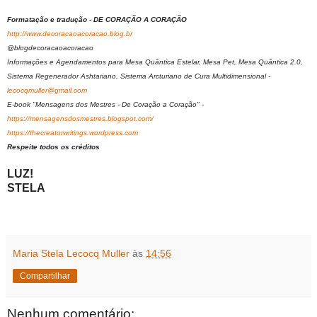
Formatação e tradução - DE CORAÇÃO A CORAÇÃO
http://www.decoracaoacoracao.blog.br
@blogdecoracaoacoracao
Informações e Agendamentos para Mesa Quântica Estelar, Mesa Pet, Mesa Quântica 2.0,
Sistema Regenerador Ashtariano, Sistema Arcturiano de Cura Multidimensional -
lecocqmuller@gmail.com
E-book "Mensagens dos Mestres - De Coração a Coração" -
https://mensagensdosmestres.blogspot.com/
https://thecreatorwritings.wordpress.com
Respeite todos os créditos
LUZ!
STELA
Maria Stela Lecocq Muller
às
14:56
Compartilhar
Nenhum comentário: