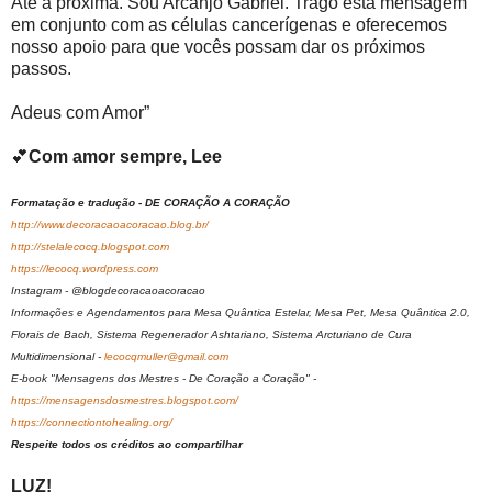
Até a próxima. Sou Arcanjo Gabriel. Trago esta mensagem
em conjunto com as células cancerígenas e oferecemos
nosso apoio para que vocês possam dar os próximos
passos.
Adeus com Amor”
💕
Com amor sempre, Lee
Formatação e tradução - DE CORAÇÃO A CORAÇÃO
http://www.decoracaoacoracao.blog.br/
http://stelalecocq.blogspot.com
https://lecocq.wordpress.com
Instagram - @blogdecoracaoacoracao
Informações e Agendamentos para Mesa Quântica Estelar, Mesa Pet, Mesa Quântica 2.0,
Florais de Bach, Sistema Regenerador Ashtariano, Sistema Arcturiano de Cura
Multidimensional -
lecocqmuller@gmail.com
E-book "Mensagens dos Mestres - De Coração a Coração" -
https://mensagensdosmestres.blogspot.com/
https://connectiontohealing.org/
Respeite todos os créditos ao compartilhar
LUZ!