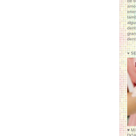
de s
amor
ener
tam
algu
dent
gran
dent
♥ S
♥ M
DOA