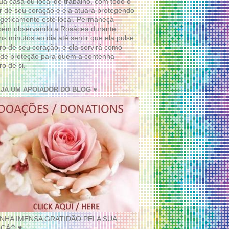
ua casa ou local de trabalho, com todo o
 de seu coração e ela atuará protegendo
geticamente este local. Permaneça
bém observando a Rosácea durante
ns minutos ao dia até sentir que ela pulse
ro de seu coração, e ela servirá como
de proteção para quem a contenha
ro de si.
EJA UM APOIADOR DO BLOG ♥
INHA IMENSA GRATIDÃO PELA SUA
ÇÃO ♥