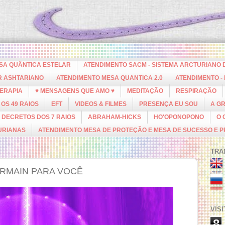
ESA QUÂNTICA ESTELAR
ATENDIMENTO SACM - SISTEMA ARCTURIANO 
R ASHTARIANO
ATENDIMENTO MESA QUANTICA 2.0
ATENDIMENTO -
ERAPIA
♥ MENSAGENS QUE AMO ♥
MEDITAÇÃO
RESPIRAÇÃO
OS 49 RAIOS
EFT
VIDEOS & FILMES
PRESENÇA EU SOU
A G
DECRETOS DOS 7 RAIOS
ABRAHAM-HICKS
HO'OPONOPONO
O 
URIANAS
ATENDIMENTO MESA DE PROTEÇÃO E MESA DE SUCESSO E 
TRA
RMAIN PARA VOCÊ
VIS
8