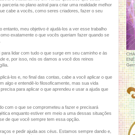
arceria no plano astral para criar uma realidade melhor
ue cabe a vocês, como seres criadores, fazer o seu
o entanto, meu objetivo é ajudá-los a ver esse trabalho
como exatamente o que vocês queriam fazer quando se
.
i para lidar com tudo o que surge em seu caminho e às
CHA
de e, por isso, nós os damos a você dos reinos
ENE
Ger
ília.
icá-los e, no final das contas, cabe a você aplicar o que
m algo e entendê-lo filosoficamente, mas sua vida
recisa para aplicar o que aprendeu e usar a ajuda que
do com o que se comprometeu a fazer e precisará
gética enquanto estiver em meio a uma dessas situações
-se de que você sempre tem essa opção.
 braços e pedir ajuda aos céus. Estamos sempre dando e,