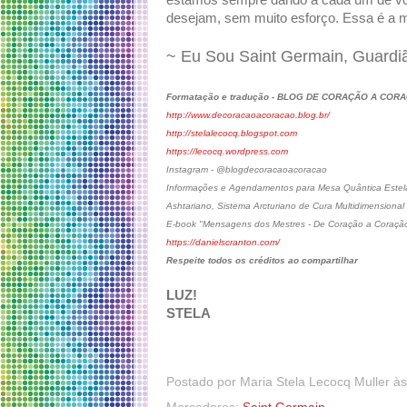
estamos sempre dando a cada um de voc
desejam, sem muito esforço. Essa é a 
~ Eu Sou Saint Germain, Guardi
Formatação e tradução - BLOG DE CORAÇÃO A COR
http://www.decoracaoacoracao.blog.br/
http://stelalecocq.blogspot.com
https://lecocq.wordpress.com
Instagram - @blogdecoracaoacoracao
Informações e Agendamentos para Mesa Quântica Estelar
Ashtariano, Sistema Arcturiano de Cura Multidimensional
E-book "Mensagens dos Mestres - De Coração a Coraçã
https://danielscranton.com/
Respeite todos os créditos ao compartilhar
LUZ!
STELA
Postado por
Maria Stela Lecocq Muller
à