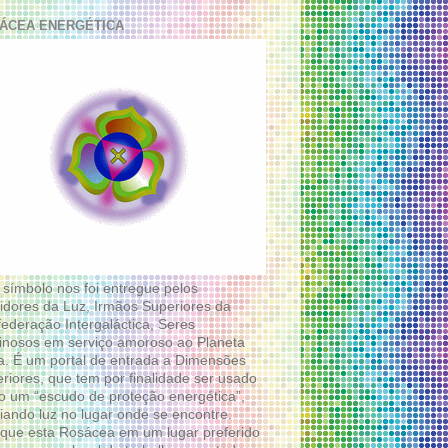
ÁCEA ENERGÉTICA
 símbolo nos foi entregue pelos
idores da Luz, Irmãos Superiores da
ederação Intergaláctica, Seres
nosos em serviço amoroso ao Planeta
a. É um portal de entrada a Dimensões
riores, que tem por finalidade ser usado
 um “escudo de proteção energética”,
diando luz no lugar onde se encontre.
que esta Rosácea em um lugar preferido