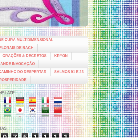
DE CURA MULTIDIMENSIONAL
 FLORAIS DE BACH
ORAÇÕES & DECRETOS
KRYON
RANDE INVOCAÇÃO
CAMINHO DO DESPERTAR
SALMOS 91 E 23
PROSPERIDADE
NSLATE
ITAS
0
7
5
1
1
1
1