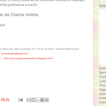
ês, e vocês poderão se encontrar vivendo a vida que
minha promessa a vocês.
ROS
ão da Chama Violeta
AÇÃO
, Mesa Pet, Mesa Quântica 2.0, Florais de Bach, Sistema Regenerador
 -
lecocqmuller@gmail.com
o" -
https://mensagensdosmestres.blogspot.com/
Este
Serv
Conf
Lumi
Terr
Supe
como
irra
s
08:45
Colo