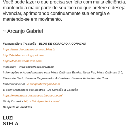
Você pode fazer o que precisa ser feito com muita eficiência,
mantendo a maior parte do seu foco no que prefere e deseja
vivenciar, aprimorando continuamente sua energia e
mantendo-se em movimento.
~ Arcanjo Gabriel
Formatação e Tradução - BLOG DE CORAÇÃO A CORAÇÃO
https://www.decoracaoacoracao.blog.br
http://stelalecocq.blogspot.com
https://lecocq.wordpress.com
Instagram - @blogdecoracaoacoracao
Informações e Agendamentos para Mesa Quântica Estelar, Mesa Pet, Mesa Quântica 2.0,
Florais de Bach, Sistema Regenerador Ashtariano, Sistema Arcturiano de Cura
Multidimensional -
lecocqmuller@gmail.com
E-book Mensagem dos Mestres - De Coração a Coração" -
https://mensagensdosmestres.blogspot.com/
Trinity Esoterics
https://trinityesoterics.com/
Respeite os créditos
LUZ!
STELA