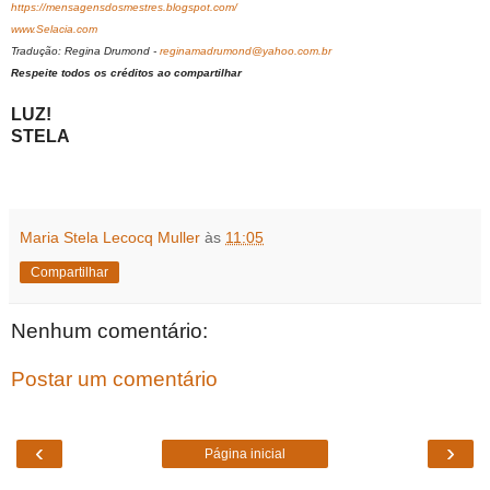
https://mensagensdosmestres.blogspot.com/
www.Selacia.com
Tradução: Regina Drumond -
reginamadrumond@yahoo.com.br
Respeite todos os créditos ao compartilhar
LUZ!
STELA
Maria Stela Lecocq Muller
às
11:05
Compartilhar
Nenhum comentário:
Postar um comentário
‹
›
Página inicial