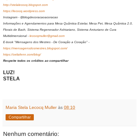
http://stelalecocq.blogspot.com
https://lecocq.wordpress.com
Instagram - @blogdecoracaoacoracao
Informações e Agendamentos para Mesa Quântica Estelar, Mesa Pet, Mesa Quântica 2.0,
Florais de Bach, Sistema Regenerador Ashtariano, Sistema Arcturiano de Cura
Multidimensional -
lecocqmuller@gmail.com
E-book "Mensagens dos Mestres - De Coração a Coração" -
https://mensagensdosmestres.blogspot.com/
https://celiafenn.com/blog/
Respeite todos os créditos ao compartilhar
LUZ!
STELA
Maria Stela Lecocq Muller
às
08:10
Compartilhar
Nenhum comentário: