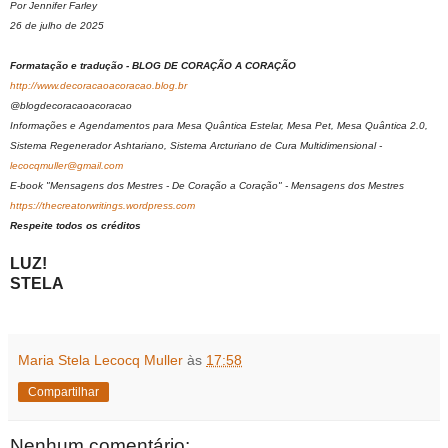
Por Jennifer Farley
26 de julho de 2025
Formatação e tradução - BLOG DE CORAÇÃO A CORAÇÃO
http://www.decoracaoacoracao.blog.br
@blogdecoracaoacoracao
Informações e Agendamentos para Mesa Quântica Estelar, Mesa Pet, Mesa Quântica 2.0,
Sistema Regenerador Ashtariano, Sistema Arcturiano de Cura Multidimensional -
lecocqmuller@gmail.com
E-book "Mensagens dos Mestres - De Coração a Coração" - Mensagens dos Mestres
https://thecreatorwritings.wordpress.com
Respeite todos os créditos
LUZ!
STELA
Maria Stela Lecocq Muller
às
17:58
Compartilhar
Nenhum comentário: