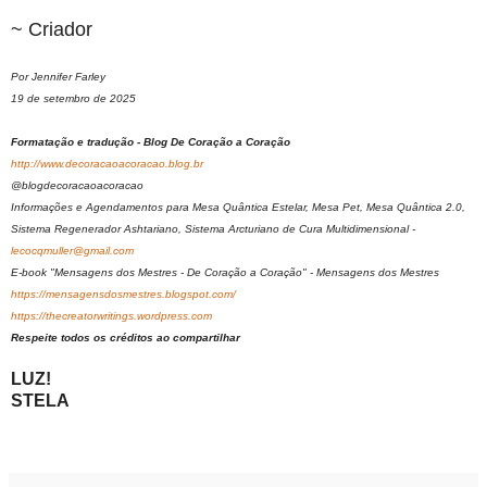
~ Criador
Por Jennifer Farley
19 de setembro de 2025
Formatação e tradução - Blog De Coração a Coração
http://www.decoracaoacoracao.blog.br
@blogdecoracaoacoracao
Informações e Agendamentos para Mesa Quântica Estelar, Mesa Pet, Mesa Quântica 2.0,
Sistema Regenerador Ashtariano, Sistema Arcturiano de Cura Multidimensional -
lecocqmuller@gmail.com
E-book "Mensagens dos Mestres - De Coração a Coração" - Mensagens dos Mestres
https://mensagensdosmestres.blogspot.com/
https://thecreatorwritings.wordpress.com
Respeite todos os créditos ao compartilhar
LUZ!
STELA