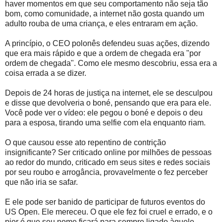
haver momentos em que seu comportamento não seja tão
bom, como comunidade, a internet não gosta quando um
adulto rouba de uma criança, e eles entraram em ação.
A princípio, o CEO polonês defendeu suas ações, dizendo
que era mais rápido e que a ordem de chegada era "por
ordem de chegada". Como ele mesmo descobriu, essa era a
coisa errada a se dizer.
Depois de 24 horas de justiça na internet, ele se desculpou
e disse que devolveria o boné, pensando que era para ele.
Você pode ver o vídeo: ele pegou o boné e depois o deu
para a esposa, tirando uma selfie com ela enquanto riam.
O que causou esse ato repentino de contrição
insignificante? Ser criticado online por milhões de pessoas
ao redor do mundo, criticado em seus sites e redes sociais
por seu roubo e arrogância, provavelmente o fez perceber
que não iria se safar.
E ele pode ser banido de participar de futuros eventos do
US Open. Ele mereceu. O que ele fez foi cruel e errado, e o
pior é que seu nome ficará para sempre ligado àquele