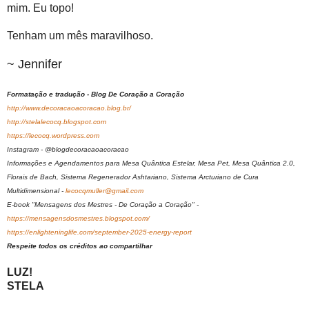
mim. Eu topo!
Tenham um mês maravilhoso.
~ Jennifer
Formatação e tradução - Blog De Coração a Coração
http://www.decoracaoacoracao.blog.br/
http://stelalecocq.blogspot.com
https://lecocq.wordpress.com
Instagram - @blogdecoracaoacoracao
Informações e Agendamentos para Mesa Quântica Estelar, Mesa Pet, Mesa Quântica 2.0,
Florais de Bach, Sistema Regenerador Ashtariano, Sistema Arcturiano de Cura
Multidimensional -
lecocqmuller@gmail.com
E-book "Mensagens dos Mestres - De Coração a Coração" -
https://mensagensdosmestres.blogspot.com/
https://enlighteninglife.com/september-2025-energy-report
Respeite todos os créditos ao compartilhar
LUZ!
STELA