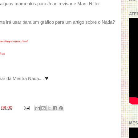
 alguns momentos para Jean revisar e Marc Ritter
ATE
e irá usar para um gráfico para um artigo sobre o Nada?
geoffrey-hoppe.html
.htm
♥
brar da Mestra Nada....
s
08:00
MES