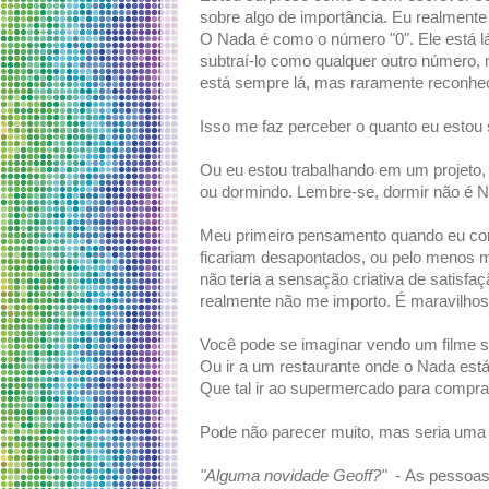
sobre algo de importância. Eu realmente
O Nada é como o número "0". Ele está lá
subtraí-lo como qualquer outro número
está sempre lá, mas raramente reconh
Isso me faz perceber o quanto eu estou
Ou eu estou trabalhando em um projeto, 
ou dormindo. Lembre-se, dormir não é N
Meu primeiro pensamento quando eu com
ficariam desapontados, ou pelo menos 
não teria a sensação criativa de satisf
realmente não me importo. É maravilhosa
Você pode se imaginar vendo um filme 
Ou ir a um restaurante onde o Nada est
Que tal ir ao supermercado para compr
Pode não parecer muito, mas seria uma 
"Alguma novidade Geoff?" -
As pessoas