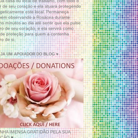
ua casa ou local de trabalho, com todo o
 de seu coração e ela atuará protegendo
geticamente este local. Permaneça
bém observando a Rosácea durante
ns minutos ao dia até sentir que ela pulse
ro de seu coração, e ela servirá como
de proteção para quem a contenha
ro de si.
EJA UM APOIADOR DO BLOG ♥
INHA IMENSA GRATIDÃO PELA SUA
ÇÃO ♥