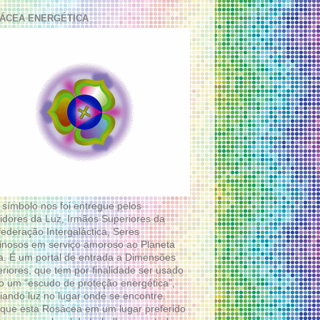
ÁCEA ENERGÉTICA
 símbolo nos foi entregue pelos
idores da Luz, Irmãos Superiores da
ederação Intergaláctica, Seres
nosos em serviço amoroso ao Planeta
a. É um portal de entrada a Dimensões
riores, que tem por finalidade ser usado
 um “escudo de proteção energética”,
diando luz no lugar onde se encontre.
que esta Rosácea em um lugar preferido