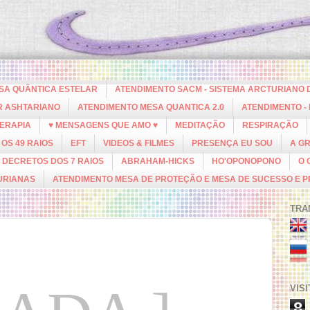
ESA QUÂNTICA ESTELAR
ATENDIMENTO SACM - SISTEMA ARCTURIANO 
R ASHTARIANO
ATENDIMENTO MESA QUANTICA 2.0
ATENDIMENTO -
ERAPIA
♥ MENSAGENS QUE AMO ♥
MEDITAÇÃO
RESPIRAÇÃO
OS 49 RAIOS
EFT
VIDEOS & FILMES
PRESENÇA EU SOU
A G
DECRETOS DOS 7 RAIOS
ABRAHAM-HICKS
HO'OPONOPONO
O 
URIANAS
ATENDIMENTO MESA DE PROTEÇÃO E MESA DE SUCESSO E 
TRA
VIS
8