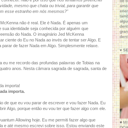
conhecer. Não é por isso que nós tentamos preencher
de s
dade, mesmo que chata ou trivial, para garantir que
amor
ener
com esse estranho em nós mesmos?"
tam
algu
 McKenna não é real. Ele é Nada. É apenas um
dent
 sua identidade seja conhecida por alguém que
gran
eensão do Nada. O imaginário Jed McKenna
dent
ar ciente do Eu no Nada ao invés de tentar ser Algo. E
ra parar de fazer Nada em Algo. Simplesmente relaxe.
♥ S
a eu me recordo das profundas palavras de Tobias na
quatro anos. Nesta câmara sagrada de sagrada, santa de
da importa!
ada importa.
 de que eu vou parar de escrever e vou fazer Nada. Eu
rir Algo, porque então eu vou ter que fazer algo com ele.
antum Allowing hoje. Eu me permiti fazer algo que
♥ M
da e até mesmo escrevi sobre isso. Estou enviando este
DOA