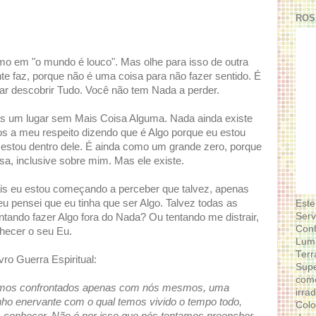
ROS
mo em "o mundo é louco". Mas olhe para isso de outra
e faz, porque não é uma coisa para não fazer sentido. É
tar descobrir Tudo. Você não tem Nada a perder.
s um lugar sem Mais Coisa Alguma. Nada ainda existe
cos a meu respeito dizendo que é Algo porque eu estou
 estou dentro dele. É ainda como um grande zero, porque
sa, inclusive sobre mim. Mas ele existe.
is eu estou começando a perceber que talvez, apenas
u pensei que eu tinha que ser Algo. Talvez todas as
Este
Serv
tando fazer Algo fora do Nada? Ou tentando me distrair,
Conf
hecer o seu Eu.
Lumi
Terr
o Guerra Espiritual:
Supe
como
somos confrontados apenas com nós mesmos, uma
irra
o enervante com o qual temos vivido o tempo todo,
Colo