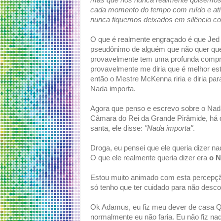
mas que nós nunca realmente quisemos 
cada momento do tempo com ruído e ativi
nunca fiquemos deixados em silêncio 
O que é realmente engraçado é que Jed
pseudônimo de alguém que não quer que
provavelmente tem uma profunda compr
provavelmente me diria que é melhor est
então o Mestre McKenna riria e diria pa
Nada importa.
Agora que penso e escrevo sobre o Nad
Câmara do Rei da Grande Pirâmide, há 
santa, ele disse:
"Nada importa"
.
Droga, eu pensei que ele queria dizer na
O que ele realmente queria dizer era
o N
Estou muito animado com esta percepção
só tenho que ter cuidado para não descob
Ok Adamus, eu fiz meu dever de casa Qu
normalmente eu não faria. Eu não fiz na