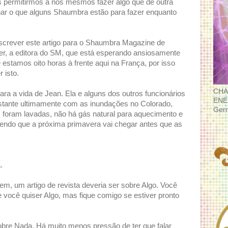
s permitirmos a nós mesmos fazer algo que de outra
ar o que alguns Shaumbra estão para fazer enquanto
escrever este artigo para o Shaumbra Magazine de
der, a editora do SM, que está esperando ansiosamente
e estamos oito horas à frente aqui na França, por isso
 isto.
CHA
ra a vida de Jean. Ela e alguns dos outros funcionários
ENE
tante ultimamente com as inundações no Colorado,
Ger
foram lavadas, não há gás natural para aquecimento e
zendo que a próxima primavera vai chegar antes que as
.
em, um artigo de revista deveria ser sobre Algo. Você
e você quiser Algo, mas fique comigo se estiver pronto
bre Nada. Há muito menos pressão de ter que falar