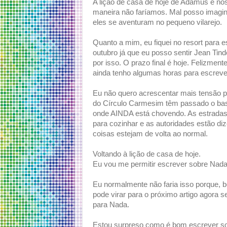
A lição de casa de hoje de Adamus é no
maneira não faríamos. Mal posso imagin
eles se aventuram no pequeno vilarejo.
Quanto a mim, eu fiquei no resort para 
outubro já que eu posso sentir Jean Tin
por isso. O prazo final é hoje. Felizment
ainda tenho algumas horas para escrever
Eu não quero acrescentar mais tensão pa
do Círculo Carmesim têm passado o bas
onde AINDA está chovendo. As estradas 
para cozinhar e as autoridades estão di
coisas estejam de volta ao normal.
Voltando à lição de casa de hoje.
Eu vou me permitir escrever sobre Nada
Eu normalmente não faria isso porque, b
pode virar para o próximo artigo agora s
para Nada.
Estou surpreso como é bom escrever so