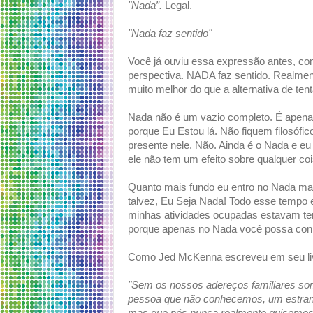
"Nada”.
Legal.
"Nada faz sentido"
Você já ouviu essa expressão antes, co
perspectiva. NADA faz sentido. Realment
muito melhor do que a alternativa de ten
Nada não é um vazio completo. É apena
porque Eu Estou lá. Não fiquem filosófi
presente nele. Não. Ainda é o Nada e eu
ele não tem um efeito sobre qualquer coi
Quanto mais fundo eu entro no Nada ma
talvez, Eu Seja Nada! Todo esse tempo e
minhas atividades ocupadas estavam ten
porque apenas no Nada você possa con
Como Jed McKenna escreveu em seu livr
"Sem os nossos adereços familiares 
pessoa que não conhecemos, um estranh