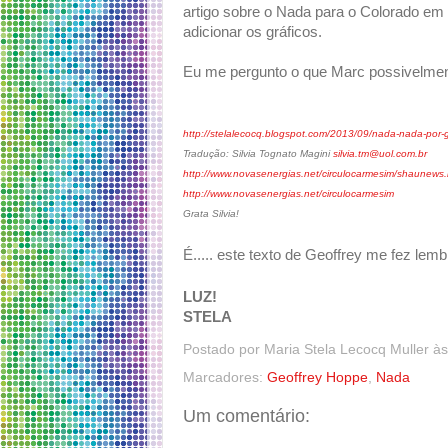
artigo sobre o Nada para o Colorado em
adicionar os gráficos.
Eu me pergunto o que Marc possivelment
http://stelalecocq.blogspot.com/2013/09/nada-nada-por-
Tradução: Silvia Tognato Magini
silvia.tm@uol.com.br
http://www.novasenergias.net/circulocarmesim/shaunews
http://www.novasenergias.net/circulocarmesim
Grata Silvia!
É..... este texto de Geoffrey me fez lem
LUZ!
STELA
Postado por
Maria Stela Lecocq Muller
à
Marcadores:
Geoffrey Hoppe
,
Nada
Um comentário: