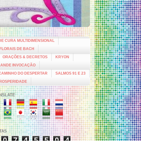
DE CURA MULTIDIMENSIONAL
 FLORAIS DE BACH
ORAÇÕES & DECRETOS
KRYON
RANDE INVOCAÇÃO
CAMINHO DO DESPERTAR
SALMOS 91 E 23
PROSPERIDADE
NSLATE
ITAS
0
7
4
5
5
0
4