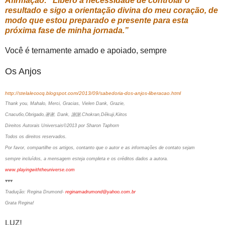
Afirmação: “Libero a necessidade de controlar o
resultado e sigo a orientação divina do meu coração, de
modo que estou preparado e presente para esta
próxima fase de minha jornada.”
Você é ternamente amado e apoiado, sempre
Os Anjos
http://stelalecocq.blogspot.com/2013/09/sabedoria-dos-anjos-liberacao.html
Thank you, Mahalo, Merci, Gracias, Vielen Dank, Grazie,
Спасибо,Obrigado,谢谢, Dank, 謝謝,Chokran,Děkuji,Kiitos
Direitos Autorais Universais©2013 por Sharon Taphorn
Todos os direitos reservados.
Por favor, compartilhe os artigos, contanto que o autor e as informações de contato sejam
sempre incluídos, a mensagem esteja completa e os créditos dados a autora.
www.playingwiththeuniverse.com
♥♥♥
Tradução: Regina Drumond-
reginamadrumond@yahoo.com.br
Grata Regina!
LUZ!