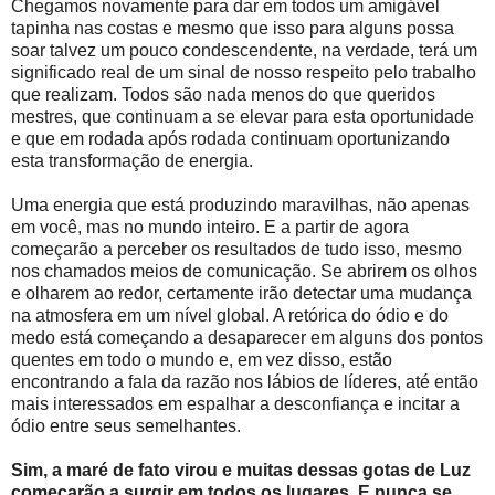
Chegamos novamente para dar em todos um amigável
tapinha nas costas e mesmo que isso para alguns possa
soar talvez um pouco condescendente, na verdade, terá um
significado real de um sinal de nosso respeito pelo trabalho
que realizam. Todos são nada menos do que queridos
mestres, que continuam a se elevar para esta oportunidade
e que em rodada após rodada continuam oportunizando
esta transformação de energia.
Uma energia que está produzindo maravilhas, não apenas
em você, mas no mundo inteiro. E a partir de agora
começarão a perceber os resultados de tudo isso, mesmo
nos chamados meios de comunicação. Se abrirem os olhos
e olharem ao redor, certamente irão detectar uma mudança
na atmosfera em um nível global. A retórica do ódio e do
medo está começando a desaparecer em alguns dos pontos
quentes em todo o mundo e, em vez disso, estão
encontrando a fala da razão nos lábios de líderes, até então
mais interessados ​​em espalhar a desconfiança e incitar a
ódio entre seus semelhantes.
Sim, a maré de fato virou e muitas dessas gotas de Luz
começarão a surgir em todos os lugares. E nunca se