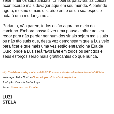
sejam menos substanciais. Em outras palavras, as coisas
acontecerão mais devagar aqui em seu mundo. A partir de
agora, mesmo o mais distraído entre os da sua espécie
notará uma mudança no ar.
Portanto, não parem, todos estão agora no meio do
caminho. Embora possa fazer uma pausa e olhar ao seu
redor para não perder nenhum dos sinais sejam mais sutis
ou não tão sutis que, desta vez demonstram que a Luz veio
para ficar e que mais uma vez estão entrando na Era de
Ouro, onde a Luz será favorável em todos os sentidos e
seus esforços serão mais gratificantes do que nunca.
http://stelalecocq.blogspot.com/2013/09/o-manuscrito-de-sobrevivencia-parte-357.html
Webpage: Aisha North –
Channelingsand Words of Inspiration
Tradução: Candido Pedro Jorge
Fonte:
Sementes das Estrelas
LUZ!
STELA