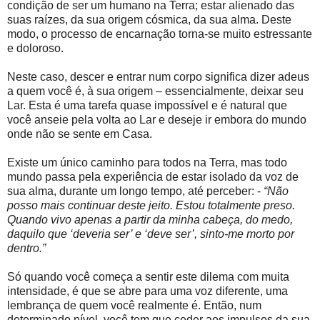
condição de ser um humano na Terra; estar alienado das
suas raízes, da sua origem cósmica, da sua alma. Deste
modo, o processo de encarnação torna-se muito estressante
e doloroso.
Neste caso, descer e entrar num corpo significa dizer adeus
a quem você é, à sua origem – essencialmente, deixar seu
Lar. Esta é uma tarefa quase impossível e é natural que
você anseie pela volta ao Lar e deseje ir embora do mundo
onde não se sente em Casa.
Existe um único caminho para todos na Terra, mas todo
mundo passa pela experiência de estar isolado da voz de
sua alma, durante um longo tempo, até perceber: -
“Não
posso mais continuar deste jeito. Estou totalmente preso.
Quando vivo apenas a partir da minha cabeça, do medo,
daquilo que ‘deveria ser’ e ‘deve ser’, sinto-me morto por
dentro.”
Só quando você começa a sentir este dilema com muita
intensidade, é que se abre para uma voz diferente, uma
lembrança de quem você realmente é. Então, num
determinado nível, você tem que ceder aos impulsos da sua