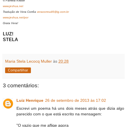
© Pamela Kribbe
www.jeshua.net
Tradução de Vera Corrêa
veracorrea46@ig.com.br
www.jeshua.net/por
Grata Vera!
LUZ!
STELA
Maria Stela Lecocq Muller
às
20:28
Compartilhar
3 comentários:
Luiz Henrique
26 de setembro de 2013 às 17:02
Escrevi um poema há uns dois meses atrás que dizia algo
parecido com o que está escrito na mensagem:
"O vazio que me aflige agora