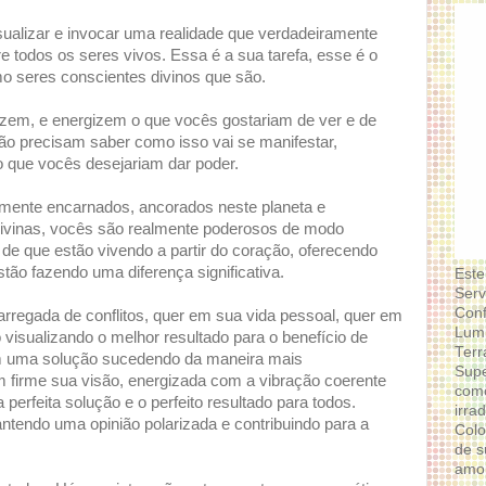
sualizar e invocar uma realidade que verdadeiramente
 todos os seres vivos. Essa é a sua tarefa, esse é o
mo seres conscientes divinos que são.
izem, e energizem o que vocês gostariam de ver e de
ão precisam saber como isso vai se manifestar,
 que vocês desejariam dar poder.
ente encarnados, ancorados neste planeta e
divinas, vocês são realmente poderosos de modo
de que estão vivendo a partir do coração, oferecendo
ão fazendo uma diferença significativa.
Este
Serv
Conf
rregada de conflitos, quer em sua vida pessoal, quer em
Lumi
 visualizando o melhor resultado para o benefício de
Terr
m uma solução sucedendo da maneira mais
Supe
 firme sua visão, energizada com a vibração coerente
como
perfeita solução e o perfeito resultado para todos.
irra
ntendo uma opinião polarizada e contribuindo para a
Colo
de s
amor