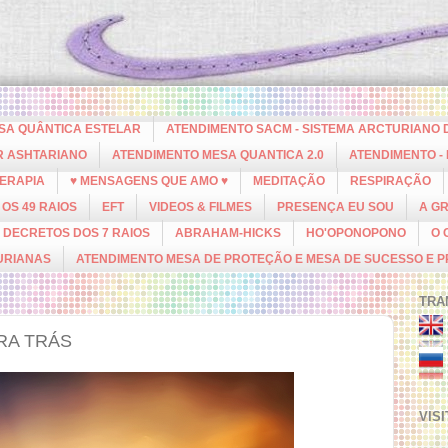
ESA QUÂNTICA ESTELAR
ATENDIMENTO SACM - SISTEMA ARCTURIANO 
R ASHTARIANO
ATENDIMENTO MESA QUANTICA 2.0
ATENDIMENTO -
ERAPIA
♥ MENSAGENS QUE AMO ♥
MEDITAÇÃO
RESPIRAÇÃO
OS 49 RAIOS
EFT
VIDEOS & FILMES
PRESENÇA EU SOU
A G
DECRETOS DOS 7 RAIOS
ABRAHAM-HICKS
HO'OPONOPONO
O 
URIANAS
ATENDIMENTO MESA DE PROTEÇÃO E MESA DE SUCESSO E 
TRA
RA TRÁS
VIS