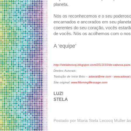
planeta.
Nós os reconhecemos e o seu poderoso
encarnados e ancorados em seu planeta,
coerentes do seu coração, vocês estarão
de vocês. Nós os acolhemos com o noss
A ‘equipe’
http://stelalecocq.blogspot.com/2013/10/de-cabeca-para-
Direitos Autorais:
Tradução de Ivete Brito –
adavai@me.com
-
www.adavai.
Site original:
www.MorningMessage.com
LUZ!
STELA
Postado por
Maria Stela Lecocq Muller
à