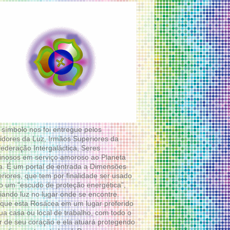
 símbolo nos foi entregue pelos
idores da Luz, Irmãos Superiores da
ederação Intergaláctica, Seres
nosos em serviço amoroso ao Planeta
a. É um portal de entrada a Dimensões
riores, que tem por finalidade ser usado
 um “escudo de proteção energética”,
diando luz no lugar onde se encontre.
que esta Rosácea em um lugar preferido
ua casa ou local de trabalho, com todo o
 de seu coração e ela atuará protegendo