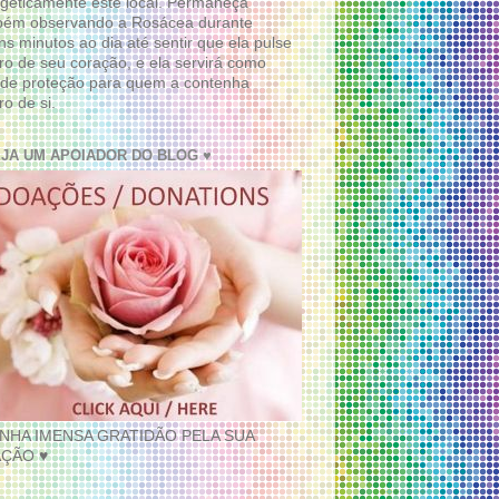
geticamente este local. Permaneça
bém observando a Rosácea durante
ns minutos ao dia até sentir que ela pulse
ro de seu coração, e ela servirá como
de proteção para quem a contenha
ro de si.
EJA UM APOIADOR DO BLOG ♥
INHA IMENSA GRATIDÃO PELA SUA
ÇÃO ♥