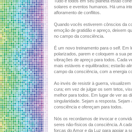
Tudo e todos em seu planeta estão con
solares e eventos humanos. Há uma inte
afloramento de conflitos.
Quando vocês estiverem cônscios da co
emoção de gratidão e apreço, deixem qu
no campo da consciência.
É um novo treinamento para o self. Em lu
polarizados, parem e coloquem a sua pe
vibrações de apreço para todos. Cada v
mais estáveis e equilibrados; estarão 
campo da consciência, com a energia co
Ao invés de resistir à guerra, visualize
cura; em vez de julgar os sem tetos, v
melhor para todos. Em lugar de ver as 
singularidade. Sejam a resposta. Sejam
consciência e ofereçam para todos.
Nós os recordamos de invocar e convidar
seres não-físicos da consciência. A ca
forças do Amor e da Luz para apoiar a s