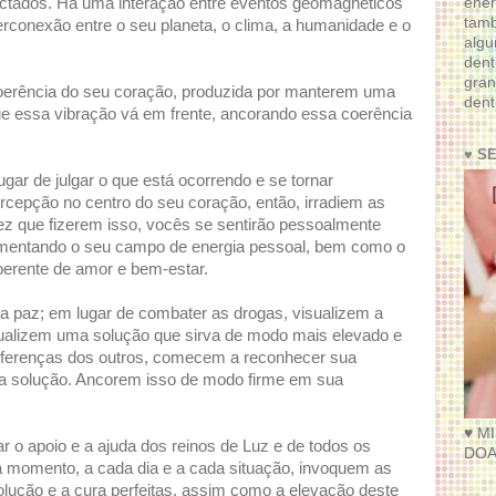
ener
ectados. Há uma interação entre eventos geomagnéticos
tam
rconexão entre o seu planeta, o clima, a humanidade e o
algu
dent
gran
erência do seu coração, produzida por manterem uma
dent
e essa vibração vá em frente, ancorando essa coerência
♥ S
gar de julgar o que está ocorrendo e se tornar
rcepção no centro do seu coração, então, irradiem as
ez que fizerem isso, vocês se sentirão pessoalmente
alimentando o seu campo de energia pessoal, bem como o
erente de amor e bem-estar.
m a paz; em lugar de combater as drogas, visualizem a
isualizem uma solução que sirva de modo mais elevado e
diferenças dos outros, comecem a reconhecer sua
 a solução. Ancorem isso de modo firme em sua
♥ M
 o apoio e a ajuda dos reinos de Luz e de todos os
DOA
da momento, a cada dia e a cada situação, invoquem as
olução e a cura perfeitas, assim como a elevação deste