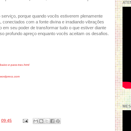
ATE
 serviço, porque quando vocês estiverem plenamente
 conectados com a fonte divina e irradiando vibrações
 em seu poder de transformar tudo o que estiver diante
o profundo apreço enquanto vocês aceitam os desafios.
baixo-e-para-tras.html
wordpress.com
MES
s
09:45