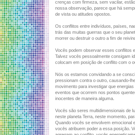
crenças com firmeza, sem vacilar, estão
nossa observação, parece que há sempr
de vista ou atitudes opostos.
Os conflitos entre indivíduos, países, n
trás das muitas guerras que o seu plan
morrer ou destruir o outro a fim de reivin
Vocês podem observar esses conflitos e
Talvez vocês pessoalmente consigam iden
colocam em posição de conflito com o ou
Nós os estamos convidando a se conscie
pressionam contra o outro, causando-lh
movimento para investigar que energias
eventos que ocorrem nos pontos quentes
inocentes de maneira alguma.
Vocês são seres multidimensionais de l
neste planeta Terra, neste momento, par
Quando vocês se envolvem emocional e 
vocês atribuem poder a essa posição. V
agregam ao conflito, vocês energeticam