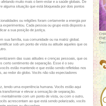
 afetando muito mais o bem-estar e a saúde globais. De
e alguma situação que está bloqueada por dois pontos
acionalidades ou religiões foram certamente a energia por
eta experimentou. Cada pessoa ou grupo está disposto a
dicar a sua posição de justiça.
CHA
ENE
m sua família, sua comunidade ou na matriz global.
Ger
tificar sob um ponto de vista ou atitude aqueles que os
tro.
ntizarem das suas atitudes e crenças pessoais, que os
es certo sentimento de separação. Esse é o seu
 vocês estão mantendo e que estão sendo refletidas nos
, ao redor do globo. Vocês não são espectadores
uz, tendo uma experiência humana. Vocês estão aqui
a transformar e elevar a sensação de separação.
mentalmente com um ponto de vista, ou com o outro,
ocês acrescentam ao que está sendo polarizado, vocês
ente apoiam ou discordam.