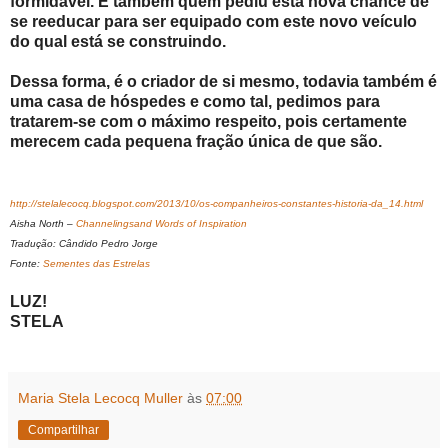
formidável. É também quem pediu esta nova chance de
se reeducar para ser equipado com este novo veículo
do qual está se construindo.
Dessa forma, é o criador de si mesmo, todavia também é
uma casa de hóspedes e como tal, pedimos para
tratarem-se com o máximo respeito, pois certamente
merecem cada pequena fração única de que são.
http://stelalecocq.blogspot.com/2013/10/os-companheiros-constantes-historia-da_14.html
Aisha North –
Channelingsand Words of Inspiration
Tradução: Cândido Pedro Jorge
Fonte:
Sementes das Estrelas
LUZ!
STELA
Maria Stela Lecocq Muller
às
07:00
Compartilhar