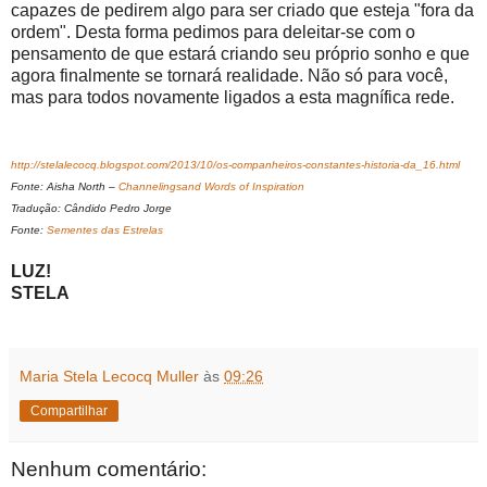
capazes de pedirem algo para ser criado que esteja "fora da
ordem". Desta forma pedimos para deleitar-se com o
pensamento de que estará criando seu próprio sonho e que
agora finalmente se tornará realidade. Não só para você,
mas para todos novamente ligados a esta magnífica rede.
http://stelalecocq.blogspot.com/2013/10/os-companheiros-constantes-historia-da_16.html
Fonte: Aisha North –
Channelingsand Words of Inspiration
Tradução: Cândido Pedro Jorge
Fonte:
Sementes das Estrelas
LUZ!
STELA
Maria Stela Lecocq Muller
às
09:26
Compartilhar
Nenhum comentário: