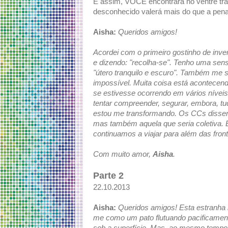
E assim, VOCÊ encontrará no ventre tranq
desconhecido valerá mais do que a pena
Aisha:
Queridos amigos!
Acordei com o primeiro gostinho de in
e dizendo: "recolha-se". Tenho uma sen
"útero tranquilo e escuro". Também me s
impossível. Muita coisa está acontecen
se estivesse ocorrendo em vários níve
tentar compreender, segurar, embora, t
estou me transformando. Os CCs dissera
mas também aquela que seria coletiva. 
continuamos a viajar para além das front
Com muito amor,
Aisha
.
Parte 2
22.10.2013
Aisha:
Queridos amigos! Esta estranha m
me como um pato flutuando pacificamen