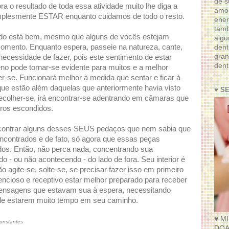
de s
a o resultado de toda essa atividade muito lhe diga a
amor
 simplesmente ESTAR enquanto cuidamos de todo o resto.
ener
tam
tudo está bem, mesmo que alguns de vocês estejam
algu
 momento. Enquanto espera, passeie na natureza, cante,
dent
gran
necessidade de fazer, pois este sentimento de estar
dent
no pode tornar-se evidente para muitos e a melhor
er-se. Funcionará melhor à medida que sentar e ficar à
e estão além daquelas que anteriormente havia visto
♥ S
recolher-se, irá encontrar-se adentrando em câmaras que
uros escondidos.
ncontrar alguns desses SEUS pedaços que nem sabia que
encontrados e de fato, só agora que essas peças
os. Então, não perca nada, concentrando sua
 - ou não acontecendo - do lado de fora. Seu interior é
o agite-se, solte-se, se precisar fazer isso em primeiro
ncioso e receptivo estar melhor preparado para receber
nsagens que estavam sua à espera, necessitando
de estarem muito tempo em seu caminho.
♥ M
onstantes
DOA