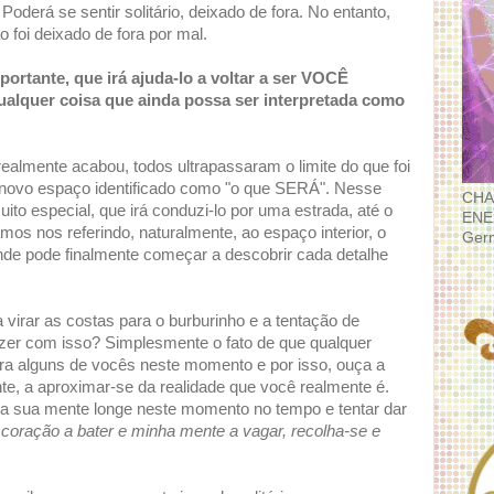
derá se sentir solitário, deixado de fora. No entanto,
foi deixado de fora por mal.
portante, que irá ajuda-lo a voltar a ser VOCÊ
alquer coisa que ainda possa ser interpretada como
almente acabou, todos ultrapassaram o limite do que foi
 novo espaço identificado como "o que SERÁ". Nesse
CHA
ito especial, que irá conduzi-lo por uma estrada, até o
ENE
mos nos referindo, naturalmente, ao espaço interior, o
Ger
onde pode finalmente começar a descobrir cada detalhe
 virar as costas para o burburinho e a tentação de
izer com isso? Simplesmente o fato de que qualquer
ra alguns de vocês neste momento e por isso, ouça a
nte, a aproximar-se da realidade que você realmente é.
r a sua mente longe neste momento no tempo e tentar dar
 coração a bater e minha mente a vagar, recolha-se e