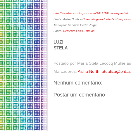
http://stelalecocq.blogspot.com/2013/10/os-companheiro
Fonte: Aisha North –
Channelingsand Words of Inspirati
Tradução: Candide Pedro Jorge
Fonte:
Sementes das Estrelas
LUZ!
STELA
Postado por
Maria Stela Lecocq Muller
à
Marcadores:
Aisha North
,
atualização das
Nenhum comentário:
Postar um comentário