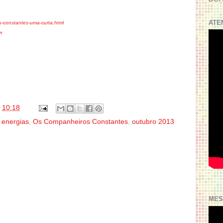
ATE
s-constantes-uma-curta.html
on
s
10:18
 energias
,
Os Companheiros Constantes
,
outubro 2013
MES