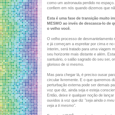
como um astronauta perdido no espaço. Po
confiem em nós quando dizemos que não 
Esta é uma fase de transição muito im
MESMO ao invés de descasca-lo de qu
o velho você.
O velho processo de desmantelamento re
e já começam a espreitar por cima e no
ínterim, será tratado para uma viagem mu
seu horizonte mais distante e além. Esta
santuário, o salão sagrado do seu ser, 
glorioso de si mesmo.
Mas para chegar lá, é preciso ousar para
circular livremente. E o que queremos d
perturbação externa pode ser demais pa
voz que diz, ainda seja e esteja conscie
Então, deixe ir qualquer noção de lança
ouvidos à voz que diz
"seja ainda o meu
veja a ti mesmo".