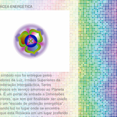
ÁCEA ENERGÉTICA
 símbolo nos foi entregue pelos
idores da Luz, Irmãos Superiores da
ederação Intergaláctica, Seres
nosos em serviço amoroso ao Planeta
a. É um portal de entrada a Dimensões
riores, que tem por finalidade ser usado
 um “escudo de proteção energética”,
diando luz no lugar onde se encontre.
que esta Rosácea em um lugar preferido