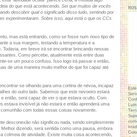
esta "atividade oculta" parece certa, à medida algo
eia do que está acontecendo. Sei que muitos de vocês
ROS
ndo descobrir qual o significado disso tudo, sentindo por
antes experimentaram. Sobre isso, aqui está o que os CCs
to, mas está entrando, como se fosse num novo tipo de
tante a sua margem, testando a temperatura e a
. Todavia, em breve irá se encontrar brincando nessas
ressantes. Como percebe, atualmente está entre duas
nte-se um pouco confuso. Isso logo irá passar e então,
as de uma maneira muito melhor do que foi capaz até
ncontrar-se olhando para uma cortina de névoa, incapaz
Este
alhes do outro lado. Sabemos que este nevoeiro estará
Serv
 e então, será capaz de ver o que estava oculto. Com
Conf
s estava invisível já não estará e então aprenderá uma
Lumi
em comunhão com todas essas coisas novamente.
Terr
Supe
como
ente desconexão não significou nada, sendo simplesmente
irra
. Melhor dizendo, será sentida como uma pausa, embora
Colo
a colmeia de atividade. Existe muita coisa acontecendo,