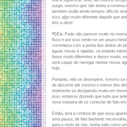
sob a superfície. Mas, ao mesmo tempo, 
surge, mesmo que não tenha a mínima id
também estão tendo tempos difíceis tenta
isso, algo muito diferente daquilo que 
têm a dizer:
*CCs:
Pode não parecer muito no momen
fluxo e por isso sente-se um pouco hesi
correnteza com a ponta dos dedos do pé
águas novas e rápidas, no entanto inte
fases muito diferentes e desse modo, se
será capaz de navegar nestas novas águ
hoje.
Portanto, não se desespere, mesmo se e
de discernir até mesmo o menor dos det
realmente se dissipando muito em breve
isso, estamos dizendo que tudo que ante
nova maneira de se conectar de fato 
Então, terá a certeza de que essa apar
uma pausa, de fato bastante necessária
para o resto de nós, tenha sido como um