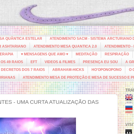
ESA QUÂNTICA ESTELAR
ATENDIMENTO SACM - SISTEMA ARCTURIANO 
R ASHTARIANO
ATENDIMENTO MESA QUANTICA 2.0
ATENDIMENTO -
ERAPIA
♥ MENSAGENS QUE AMO ♥
MEDITAÇÃO
RESPIRAÇÃO
OS 49 RAIOS
EFT
VIDEOS & FILMES
PRESENÇA EU SOU
A G
DECRETOS DOS 7 RAIOS
ABRAHAM-HICKS
HO'OPONOPONO
O 
URIANAS
ATENDIMENTO MESA DE PROTEÇÃO E MESA DE SUCESSO E 
TRA
ES - UMA CURTA ATUALIZAÇÃO DAS
VIS
u