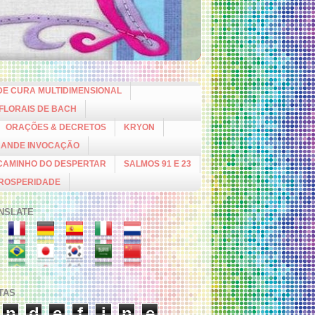
DE CURA MULTIDIMENSIONAL
 FLORAIS DE BACH
ORAÇÕES & DECRETOS
KRYON
RANDE INVOCAÇÃO
CAMINHO DO DESPERTAR
SALMOS 91 E 23
PROSPERIDADE
NSLATE
ITAS
n
d
e
f
i
n
e