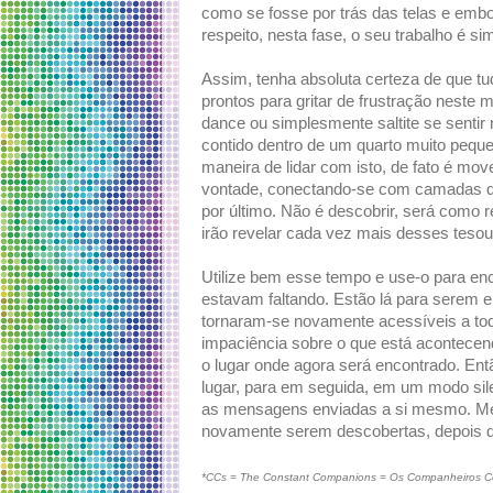
como se fosse por trás das telas e embor
respeito, nesta fase, o seu trabalho é
Assim, tenha absoluta certeza de que 
prontos para gritar de frustração neste
dance ou simplesmente saltite se sentir 
contido dentro de um quarto muito peque
maneira de lidar com isto, de fato é mov
vontade, conectando-se com camadas qu
por último. Não é descobrir, será como 
irão revelar cada vez mais desses teso
Utilize bem esse tempo e use-o para e
estavam faltando. Estão lá para serem 
tornaram-se novamente acessíveis a tod
impaciência sobre o que está acontecendo
o lugar onde agora será encontrado. Entã
lugar, para em seguida, em um modo sile
as mensagens enviadas a si mesmo. Me
novamente serem descobertas, depois 
*CCs = The Constant Companions = Os Companheiros C