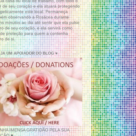
ua casa ou local de trabalho, com todo o
 de seu coração e ela atuará protegendo
geticamente este local. Permaneça
bém observando a Rosácea durante
ns minutos ao dia até sentir que ela pulse
ro de seu coração, e ela servirá como
de proteção para quem a contenha
ro de si.
EJA UM APOIADOR DO BLOG ♥
INHA IMENSA GRATIDÃO PELA SUA
ÇÃO ♥