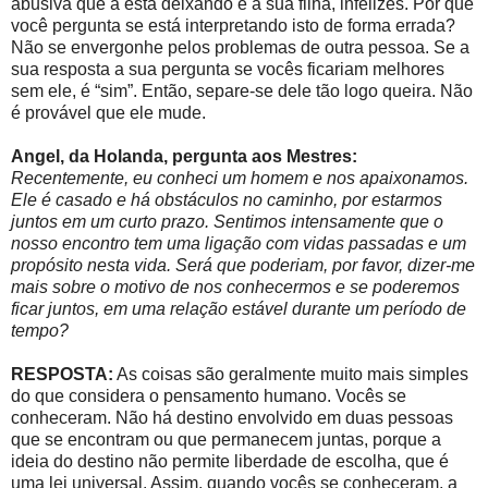
abusiva que a está deixando e a sua filha, infelizes. Por que
você pergunta se está interpretando isto de forma errada?
Não se envergonhe pelos problemas de outra pessoa. Se a
sua resposta a sua pergunta se vocês ficariam melhores
sem ele, é “sim”. Então, separe-se dele tão logo queira. Não
é provável que ele mude.
Angel, da Holanda, pergunta aos Mestres:
Recentemente, eu conheci um homem e nos apaixonamos.
Ele é casado e há obstáculos no caminho, por estarmos
juntos em um curto prazo. Sentimos intensamente que o
nosso encontro tem uma ligação com vidas passadas e um
propósito nesta vida. Será que poderiam, por favor, dizer-me
mais sobre o motivo de nos conhecermos e se poderemos
ficar juntos, em uma relação estável durante um período de
tempo?
RESPOSTA:
As coisas são geralmente muito mais simples
do que considera o pensamento humano. Vocês se
conheceram. Não há destino envolvido em duas pessoas
que se encontram ou que permanecem juntas, porque a
ideia do destino não permite liberdade de escolha, que é
uma lei universal. Assim, quando vocês se conheceram, a