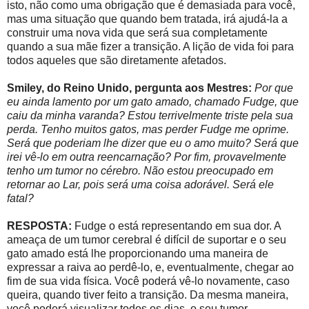
isto, não como uma obrigação que é demasiada para você,
mas uma situação que quando bem tratada, irá ajudá-la a
construir uma nova vida que será sua completamente
quando a sua mãe fizer a transição. A lição de vida foi para
todos aqueles que são diretamente afetados.
Smiley, do Reino Unido, pergunta aos Mestres:
Por que
eu ainda lamento por um gato amado, chamado Fudge, que
caiu da minha varanda? Estou terrivelmente triste pela sua
perda. Tenho muitos gatos, mas perder Fudge me oprime.
Será que poderiam lhe dizer que eu o amo muito? Será que
irei vê-lo em outra reencarnação? Por fim, provavelmente
tenho um tumor no cérebro. Não estou preocupado em
retornar ao Lar, pois será uma coisa adorável. Será ele
fatal?
RESPOSTA:
Fudge o está representando em sua dor. A
ameaça de um tumor cerebral é difícil de suportar e o seu
gato amado está lhe proporcionando uma maneira de
expressar a raiva ao perdê-lo, e, eventualmente, chegar ao
fim de sua vida física. Você poderá vê-lo novamente, caso
queira, quando tiver feito a transição. Da mesma maneira,
você poderá visualizar todos os dias, o seu tumor