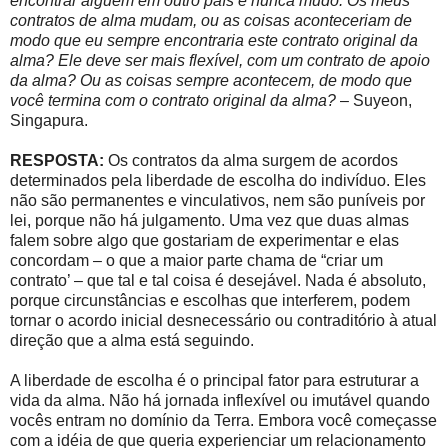
encontrar alguém em outro país e nunca mudo. Os meus
contratos de alma mudam, ou as coisas aconteceriam de
modo que eu sempre encontraria este contrato original da
alma? Ele deve ser mais flexível, com um contrato de apoio
da alma? Ou as coisas sempre acontecem, de modo que
você termina com o contrato original da alma?
– Suyeon,
Singapura.
RESPOSTA:
Os contratos da alma surgem de acordos
determinados pela liberdade de escolha do indivíduo. Eles
não são permanentes e vinculativos, nem são puníveis por
lei, porque não há julgamento. Uma vez que duas almas
falem sobre algo que gostariam de experimentar e elas
concordam – o que a maior parte chama de “criar um
contrato’ – que tal e tal coisa é desejável. Nada é absoluto,
porque circunstâncias e escolhas que interferem, podem
tornar o acordo inicial desnecessário ou contraditório à atual
direção que a alma está seguindo.
A liberdade de escolha é o principal fator para estruturar a
vida da alma. Não há jornada inflexível ou imutável quando
vocês entram no domínio da Terra. Embora você começasse
com a idéia de que queria experienciar um relacionamento