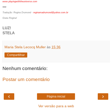
www.playingwiththeuniverse.com
♥♥♥
Tradução: Regina Drumond -
reginamadrumond@yahoo.com.br
Grata Regina!
LUZ!
STELA
Maria Stela Lecocq Muller
às
15:36
Compartilhar
Nenhum comentário:
Postar um comentário
‹
›
Página inicial
Ver versão para a web