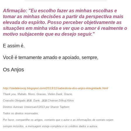
Afirmação: "Eu escolho fazer as minhas escolhas e
tomar as minhas decisões a partir da perspectiva mais
elevada do espírito. Posso perceber objetivamente as
situações em minha vida e ver que o amor é realmente o
motivo subjacente que eu desejo seguir."
E assim é.
Você é ternamente amado e apoiado, sempre,
Os Anjos
http://stelalecocq.blogspot.com/2013/11/sabedoria-dos-anjos-integridade.html
Thank you, Mahalo, Merci, Gracias, Vielen Dank, Grazie,
Спасибо,Obrigado,谢谢, Dank, 謝謝,Chokran,Děkuji,Kiitos
Direitos Autorais Universais©2013 por Sharon Taphorn
Todos os direitos reservados.
Por favor, compartilhe os artigos, contanto que o autor e as informações de contato sejam
sempre incluídos, a mensagem esteja completa e os créditos dados a autora.