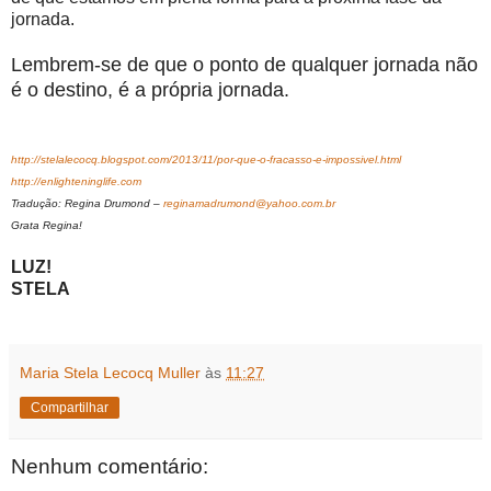
jornada.
Lembrem-se de que o ponto de qualquer jornada não
é o destino, é a própria jornada.
http://stelalecocq.blogspot.com/2013/11/por-que-o-fracasso-e-impossivel.html
http://enlighteninglife.com
Tradução: Regina Drumond –
reginamadrumond@yahoo.com.br
Grata Regina!
LUZ!
STELA
Maria Stela Lecocq Muller
às
11:27
Compartilhar
Nenhum comentário: