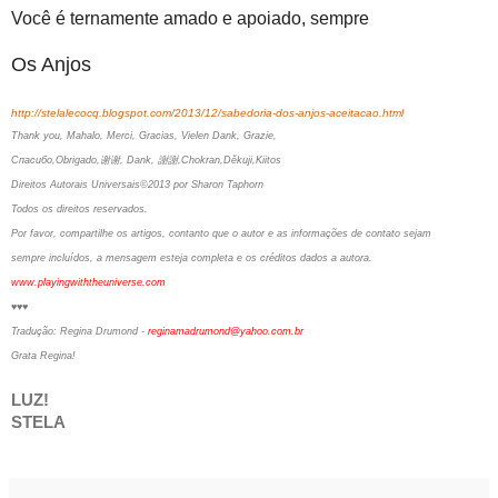
Você é ternamente amado e apoiado, sempre
Os Anjos
http://stelalecocq.blogspot.com/2013/12/sabedoria-dos-anjos-aceitacao.html
Thank you, Mahalo, Merci, Gracias, Vielen Dank, Grazie,
Спасибо,Obrigado,谢谢, Dank, 謝謝,Chokran,Děkuji,Kiitos
Direitos Autorais Universais©2013 por Sharon Taphorn
Todos os direitos reservados.
Por favor, compartilhe os artigos, contanto que o autor e as informações de contato sejam
sempre incluídos, a mensagem esteja completa e os créditos dados a autora.
www.playingwiththeuniverse.com
♥♥♥
Tradução: Regina Drumond -
reginamadrumond@yahoo.com.br
Grata Regina!
LUZ!
STELA