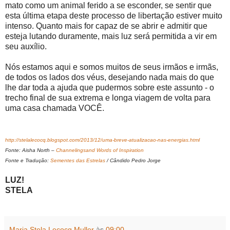
mato como um animal ferido a se esconder, se sentir que
esta última etapa deste processo de libertação estiver muito
intenso. Quanto mais for capaz de se abrir e admitir que
esteja lutando duramente, mais luz será permitida a vir em
seu auxílio.
Nós estamos aqui e somos muitos de seus irmãos e irmãs,
de todos os lados dos véus, desejando nada mais do que
lhe dar toda a ajuda que pudermos sobre este assunto - o
trecho final de sua extrema e longa viagem de volta para
uma casa chamada VOCÊ.
http://stelalecocq.blogspot.com/2013/12/uma-breve-atualizacao-nas-energias.html
Fonte: Aisha North –
Channelingsand Words of Inspiration
Fonte e Tradução:
Sementes das Estrelas
/ Cândido Pedro Jorge
LUZ!
STELA
Maria Stela Lecocq Muller
às
09:00