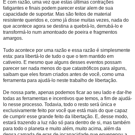
E com razão, uma vez que estas últimas contrações
fatigantes e finais podem parecer estar alem de sua
capacidade de suportar. Mas são feitos de material
resistente queridos e, como já disse muitas vezes, nada do
que acontece agora se destina a quebrá-lo, derrubá-lo e
transformá-lo num amontoado de poeira e fragmentos
amargos.
Tudo acontece por uma razão e essa razão é simplesmente
esta: para libertá-lo de tudo o que o tem mantido em
cativeiro. E mesmo que alguns desses eventos possam
parecer ser nada menos do que catastróficos para alguns,
saibam que eles foram criados antes de você, como uma
ferramenta para ajudá-lo neste trabalho de libertação.
De nossa parte, apenas podemos ficar ao seu lado e dar-lhe
todas as ferramentas e incentivos que temos, a fim de ajudá-
lo nesse processo. Todavia, todo o resto será única e
exclusivamente feito por você que está mais do que capaz
de cumprir esse grande feito da libertação. E, desse modo,
estará trazendo a luz não só para dentro de si, mas também
para todo o planeta e muito além, muito acima, além da
densa camada de eras de incapacidade que envenenou a