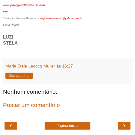
www.playingwiththeuniverse.com
♥♥♥
Tradução: Regina Drumond -
reginamadrumond@yahoo.com.br
Grata Regina!
LUZ!
STELA
Maria Stela Lecocq Muller
às
16:27
Compartilhar
Nenhum comentário:
Postar um comentário
‹
›
Página inicial