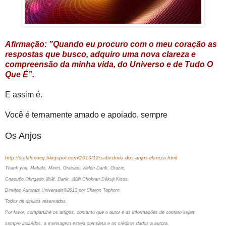
Afirmação: ”Quando eu procuro com o meu coração as
respostas que busco, adquiro uma nova clareza e
compreensão da minha vida, do Universo e de Tudo O
Que É”.
E assim é.
Você é ternamente amado e apoiado, sempre
Os Anjos
http://stelalecocq.blogspot.com/2013/12/sabedoria-dos-anjos-clareza.html
Thank you, Mahalo, Merci, Gracias, Vielen Dank, Grazie,
Спасибо,Obrigado,谢谢, Dank, 謝謝,Chokran,Děkuji,Kiitos
Direitos Autorais Universais©2013 por Sharon Taphorn
Todos os direitos reservados.
Por favor, compartilhe os artigos, contanto que o autor e as informações de contato sejam
sempre incluídos, a mensagem esteja completa e os créditos dados a autora.