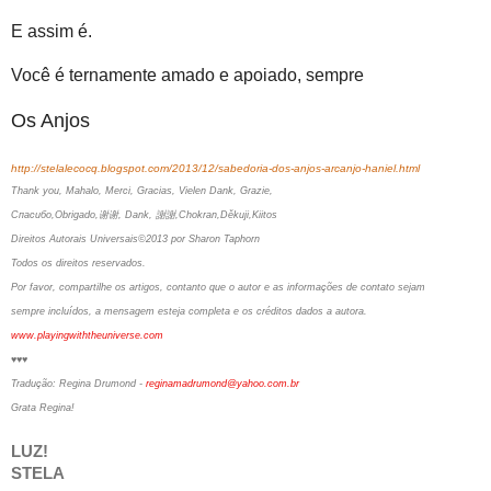
E assim é.
Você é ternamente amado e apoiado, sempre
Os Anjos
http://stelalecocq.blogspot.com/2013/12/sabedoria-dos-anjos-arcanjo-haniel.html
Thank you, Mahalo, Merci, Gracias, Vielen Dank, Grazie,
Спасибо,Obrigado,谢谢, Dank, 謝謝,Chokran,Děkuji,Kiitos
Direitos Autorais Universais©2013 por Sharon Taphorn
Todos os direitos reservados.
Por favor, compartilhe os artigos, contanto que o autor e as informações de contato sejam
sempre incluídos, a mensagem esteja completa e os créditos dados a autora.
www.playingwiththeuniverse.com
♥♥♥
Tradução: Regina Drumond -
reginamadrumond@yahoo.com.br
Grata Regina!
LUZ!
STELA