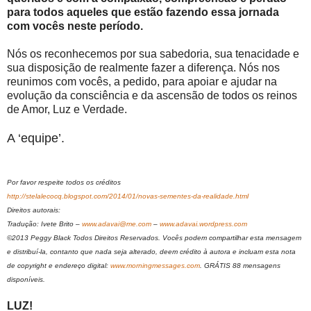
para todos aqueles que estão fazendo essa jornada
com vocês neste período.
Nós os reconhecemos por sua sabedoria, sua tenacidade e
sua disposição de realmente fazer a diferença. Nós nos
reunimos com vocês, a pedido, para apoiar e ajudar na
evolução da consciência e da ascensão de todos os reinos
de Amor, Luz e Verdade.
A ‘equipe’.
Por favor respeite todos os créditos
http://stelalecocq.blogspot.com/2014/01/novas-sementes-da-realidade.html
Direitos autorais:
Tradução: Ivete Brito –
www.adavai@me.com
–
www.adavai.wordpress.com
©2013 Peggy Black Todos Direitos Reservados. Vocês podem compartilhar esta mensagem
e distribuí-la, contanto que nada seja alterado, deem crédito à autora e incluam esta nota
de copyright e endereço digital:
www.morningmessages.com
. GRÁTIS 88 mensagens
disponíveis.
LUZ!