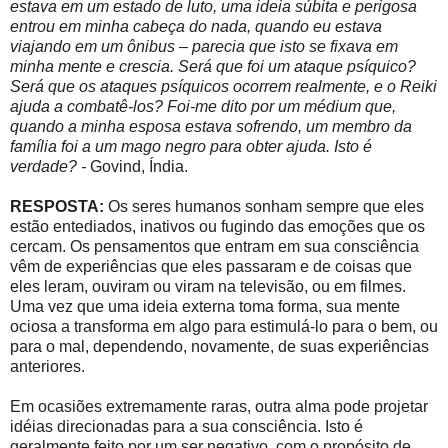
estava em um estado de luto, uma ideia súbita e perigosa
entrou em minha cabeça do nada, quando eu estava
viajando em um ônibus – parecia que isto se fixava em
minha mente e crescia. Será que foi um ataque psíquico?
Será que os ataques psíquicos ocorrem realmente, e o Reiki
ajuda a combatê-los? Foi-me dito por um médium que,
quando a minha esposa estava sofrendo, um membro da
família foi a um mago negro para obter ajuda. Isto é
verdade? -
Govind, Índia.
RESPOSTA:
Os seres humanos sonham sempre que eles
estão entediados, inativos ou fugindo das emoções que os
cercam. Os pensamentos que entram em sua consciência
vêm de experiências que eles passaram e de coisas que
eles leram, ouviram ou viram na televisão, ou em filmes.
Uma vez que uma ideia externa toma forma, sua mente
ociosa a transforma em algo para estimulá-lo para o bem, ou
para o mal, dependendo, novamente, de suas experiências
anteriores.
Em ocasiões extremamente raras, outra alma pode projetar
idéias direcionadas para a sua consciência. Isto é
geralmente feito por um ser negativo, com o propósito de