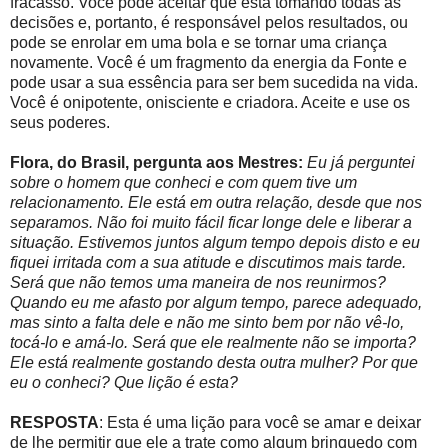
fracasso. Você pode aceitar que está tomando todas as
decisões e, portanto, é responsável pelos resultados, ou
pode se enrolar em uma bola e se tornar uma criança
novamente. Você é um fragmento da energia da Fonte e
pode usar a sua essência para ser bem sucedida na vida.
Você é onipotente, onisciente e criadora. Aceite e use os
seus poderes.
Flora, do Brasil, pergunta aos Mestres:
Eu já perguntei
sobre o homem que conheci e com quem tive um
relacionamento. Ele está em outra relação, desde que nos
separamos. Não foi muito fácil ficar longe dele e liberar a
situação. Estivemos juntos algum tempo depois disto e eu
fiquei irritada com a sua atitude e discutimos mais tarde.
Será que não temos uma maneira de nos reunirmos?
Quando eu me afasto por algum tempo, parece adequado,
mas sinto a falta dele e não me sinto bem por não vê-lo,
tocá-lo e amá-lo. Será que ele realmente não se importa?
Ele está realmente gostando desta outra mulher? Por que
eu o conheci? Que lição é esta?
RESPOSTA
: Esta é uma lição para você se amar e deixar
de lhe permitir que ele a trate como algum brinquedo com