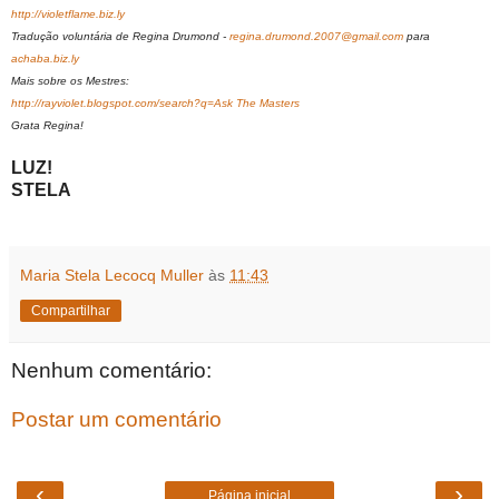
http://violetflame.biz.ly
Tradução voluntária de Regina Drumond -
regina.drumond.2007@gmail.com
para
achaba.biz.ly
Mais sobre os Mestres:
http://rayviolet.blogspot.com/search?q=Ask The Masters
Grata Regina!
LUZ!
STELA
Maria Stela Lecocq Muller
às
11:43
Compartilhar
Nenhum comentário:
Postar um comentário
‹
›
Página inicial