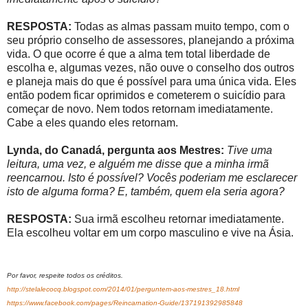
RESPOSTA:
Todas as almas passam muito tempo, com o
seu próprio conselho de assessores, planejando a próxima
vida. O que ocorre é que a alma tem total liberdade de
escolha e, algumas vezes, não ouve o conselho dos outros
e planeja mais do que é possível para uma única vida. Eles
então podem ficar oprimidos e cometerem o suicídio para
começar de novo. Nem todos retornam imediatamente.
Cabe a eles quando eles retornam.
Lynda, do Canadá, pergunta aos Mestres:
Tive uma
leitura, uma vez, e alguém me disse que a minha irmã
reencarnou. Isto é possível? Vocês poderiam me esclarecer
isto de alguma forma? E, também, quem ela seria agora?
RESPOSTA:
Sua irmã escolheu retornar imediatamente.
Ela escolheu voltar em um corpo masculino e vive na Ásia.
Por favor, respeite todos os créditos.
http://stelalecocq.blogspot.com/2014/01/perguntem-aos-mestres_18.html
https://www.facebook.com/pages/Reincarnation-Guide/137191392985848